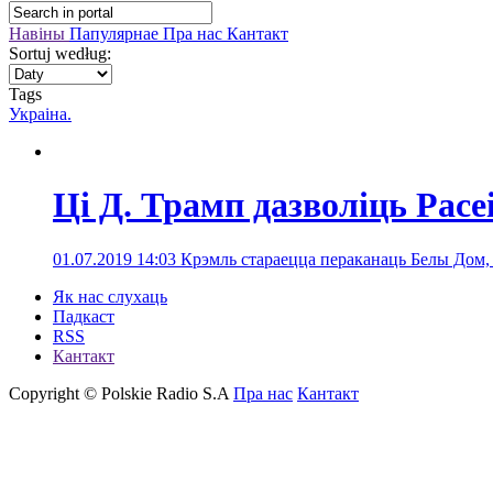
Навіны
Папулярнае
Пра нас
Кантакт
Sortuj według:
Tags
Украіна.
Ці Д. Трамп дазволіць Расе
01.07.2019 14:03
Крэмль стараецца пераканаць Белы Дом, к
Як нас слухаць
Падкаст
RSS
Кантакт
Copyright © Polskie Radio S.A
Пра нас
Кантакт