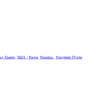
ьд Трамп
,
ЗША - Расея
,
Украіна.
,
Уладзімір Пуцін