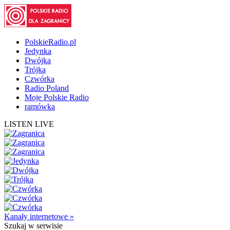
PolskieRadio.pl
Jedynka
Dwójka
Trójka
Czwórka
Radio Poland
Moje Polskie Radio
ramówka
LISTEN LIVE
Kanały internetowe »
Szukaj
w serwisie