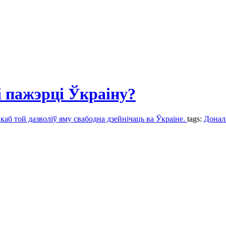
і пажэрці Ўкраіну?
аб той дазволіў яму свабодна дзейнічаць ва Ўкраіне.
tags:
Донал