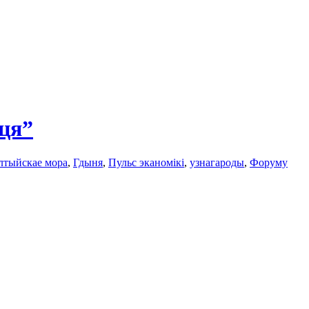
ця”
лтыйскаe мора
,
Гдыня
,
Пульс эканомікі
,
узнагароды
,
Форуму