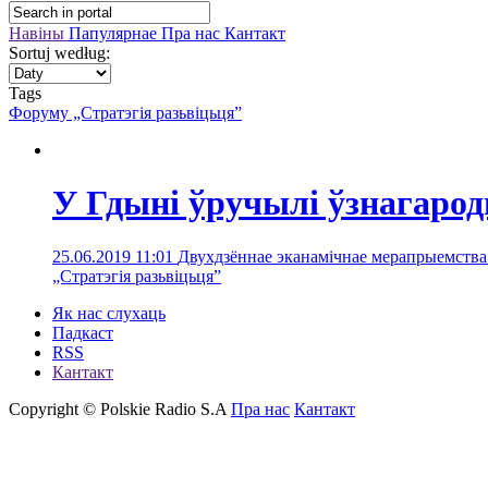
Навіны
Папулярнае
Пра нас
Кантакт
Sortuj według:
Tags
Форуму „Стратэгія разьвіцьця”
У Гдыні ўручылі ўзнагарод
25.06.2019 11:01
Двухдзённае эканамічнае мерапрыемства
„Стратэгія разьвіцьця”
Як нас слухаць
Падкаст
RSS
Кантакт
Copyright © Polskie Radio S.A
Пра нас
Кантакт