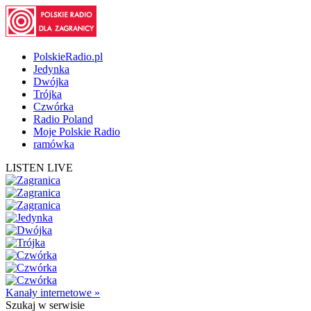
PolskieRadio.pl
Jedynka
Dwójka
Trójka
Czwórka
Radio Poland
Moje Polskie Radio
ramówka
LISTEN LIVE
Kanały internetowe »
Szukaj
w serwisie