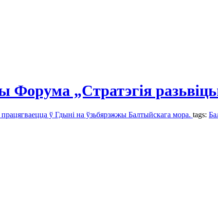
ы Форума „Стратэгія разьвіць
 працягваецца ў Гдыні на ўзьбярэжжы Балтыйскага мора.
tags:
Ба