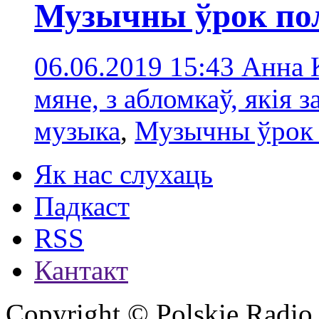
Музычны ўрок по
06.06.2019 15:43
Анна 
мяне, з абломкаў, якія з
музыка
,
Музычны ўрок 
Як нас слухаць
Падкаст
RSS
Кантакт
Copyright © Polskie Radio