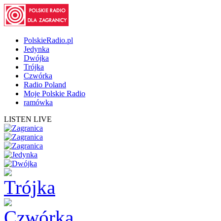
PolskieRadio.pl
Jedynka
Dwójka
Trójka
Czwórka
Radio Poland
Moje Polskie Radio
ramówka
LISTEN LIVE