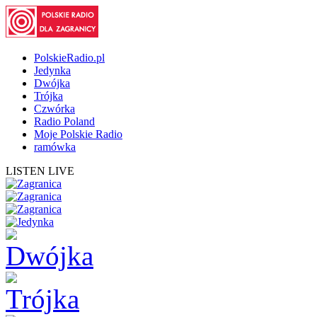
PolskieRadio.pl
Jedynka
Dwójka
Trójka
Czwórka
Radio Poland
Moje Polskie Radio
ramówka
LISTEN LIVE