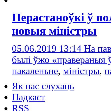
Перастаноўкі ў по
новыя міністры
05.06.2019 13:14
На па
былі ўжо «правераныя 
пакаленьне
,
міністры
,
п
Як нас слухаць
Падкаст
RSS