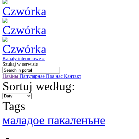
Kanały internetowe »
Szukaj
w serwisie
Навіны
Папулярнае
Пра нас
Кантакт
Sortuj według:
Tags
маладое пакаленьне