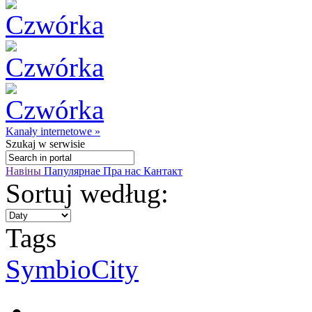
Kanały internetowe »
Szukaj
w serwisie
Навіны
Папулярнае
Пра нас
Кантакт
Sortuj według:
Tags
SymbioCity