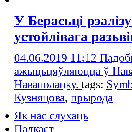
У Берасьці рэалі
устойлівага разьв
04.06.2019 11:12
Падоб
ажыцьцяўляюцца ў Нава
Наваполацку.
tags:
Symb
Кузняцова
,
прырода
Як нас слухаць
Падкаст