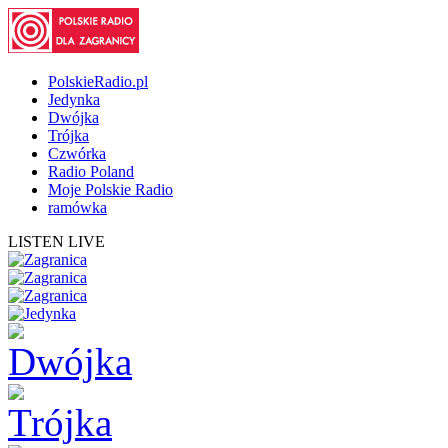
PolskieRadio.pl
Jedynka
Dwójka
Trójka
Czwórka
Radio Poland
Moje Polskie Radio
ramówka
LISTEN LIVE