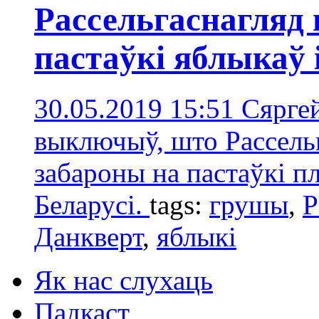
Рассельгаснагляд 
пастаўкі яблыкаў 
30.05.2019 15:51
Сяргей
выключыў, што Рассель
забароны на пастаўкі п
Беларусі.
tags:
грушы
,
Р
Данкверт
,
яблыкi
Як нас слухаць
Падкаст