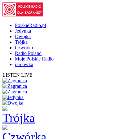
PolskieRadio.pl
Jedynka
Dwójka
Trójka
Czwórka
Radio Poland
Moje Polskie Radio
ramówka
LISTEN LIVE