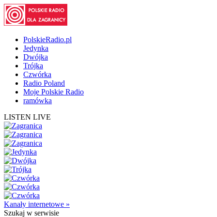
PolskieRadio.pl
Jedynka
Dwójka
Trójka
Czwórka
Radio Poland
Moje Polskie Radio
ramówka
LISTEN LIVE
Kanały internetowe »
Szukaj
w serwisie