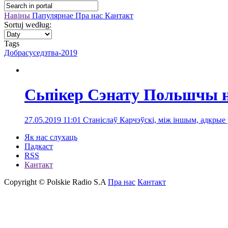
Навіны
Папулярнае
Пра нас
Кантакт
Sortuj według:
Tags
Добрасуседзтва-2019
Сьпікер Сэнату Польшчы н
27.05.2019 11:01
Станіслаў Карчэўскі, між іншым, адкры
Як нас слухаць
Падкаст
RSS
Кантакт
Copyright © Polskie Radio S.A
Пра нас
Кантакт