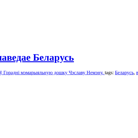
аведае Беларусь
е ў Горадні мэмарыяльную дошку Чэславу Немэну.
tags:
Беларусь
,