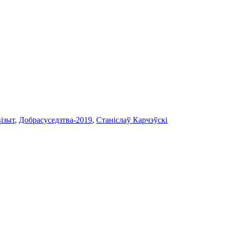
візыт
,
Добрасуседзтва-2019
,
Станіслаў Карчэўскі