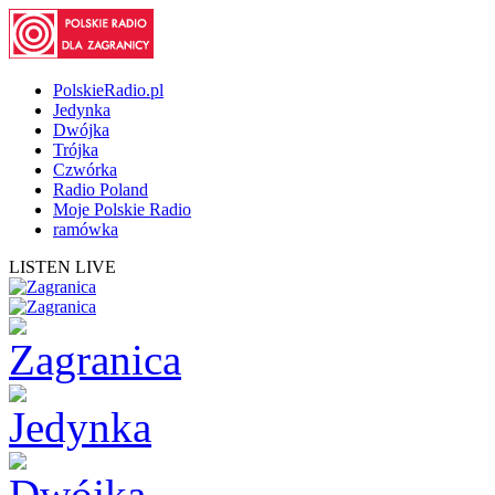
PolskieRadio.pl
Jedynka
Dwójka
Trójka
Czwórka
Radio Poland
Moje Polskie Radio
ramówka
LISTEN LIVE