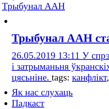
Трыбунал ААН
Трыбунал ААН ста
26.05.2019 13:11
У спрэ
і затрыманьня ўкранскі
цясьніне.
tags:
канфлікт
Як нас слухаць
Падкаст