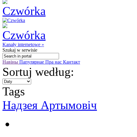
Kanały internetowe »
Szukaj
w serwisie
Навіны
Папулярнае
Пра нас
Кантакт
Sortuj według:
Tags
Надзея Артымовіч