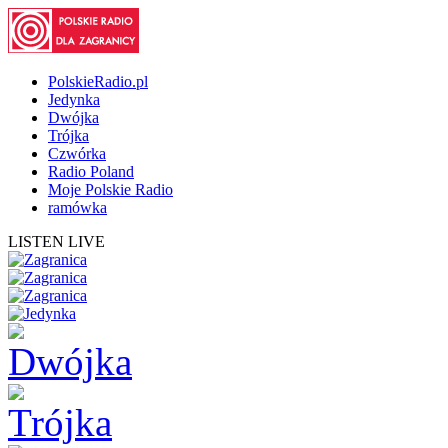
PolskieRadio.pl
Jedynka
Dwójka
Trójka
Czwórka
Radio Poland
Moje Polskie Radio
ramówka
LISTEN LIVE