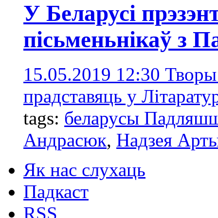
У Беларусі прэзэн
пісьменьнікаў з 
15.05.2019 12:30
Творы
прадставяць у Літарату
tags:
беларусы Падляш
Андрасюк
,
Надзея Арт
Як нас слухаць
Падкаст
RSS