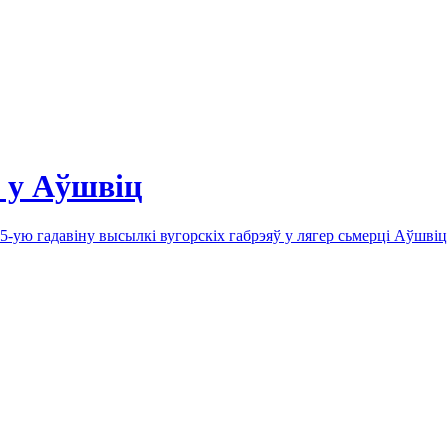
 у Аўшвіц
-ую гадавіну высылкі вугорскіх габрэяў у лягер сьмерці Аўшвіц