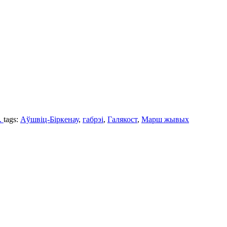
.
tags:
Аўшвіц-Біркенау
,
габрэi
,
Галякост
,
Марш жывых