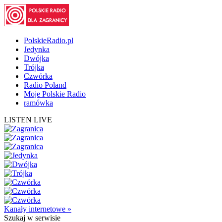
PolskieRadio.pl
Jedynka
Dwójka
Trójka
Czwórka
Radio Poland
Moje Polskie Radio
ramówka
LISTEN LIVE
Kanały internetowe »
Szukaj
w serwisie