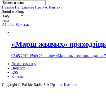
Навіны
Папулярнае
Пра нас
Кантакт
Sortuj według:
Tags
Аўшвіц-Біркенау
«Марш жывых» праходзіць
02.05.2019 15:09
28 па ліку «Марш жывых» прыпадае на 75
Як нас слухаць
Падкаст
RSS
Кантакт
Copyright © Polskie Radio S.A
Пра нас
Кантакт