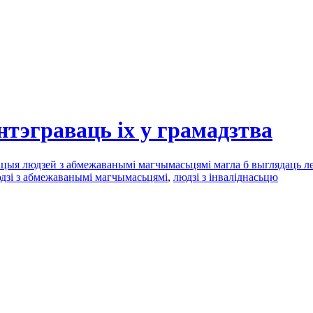
нтэграваць іх у грамадзтва
туацыя людзей з абмежаванымі магчымасьцямі магла б выглядаць 
дзі з абмежаванымі магчымасьцямі
,
людзі з інваліднасьцю