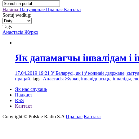
Навіны
Папулярнае
Пра нас
Кантакт
Sortuj według:
Tags
Анастасія Журко
Як дапамагчы інвалідам і і
17.04.2019 19:21
У Беларусі, як і ў кожнай дзяржаве, сы
працай.
tags:
Анастасія Журко
,
інваліднасьць
,
інваліды
,
лю
Як нас слухаць
Падкаст
RSS
Кантакт
Copyright © Polskie Radio S.A
Пра нас
Кантакт