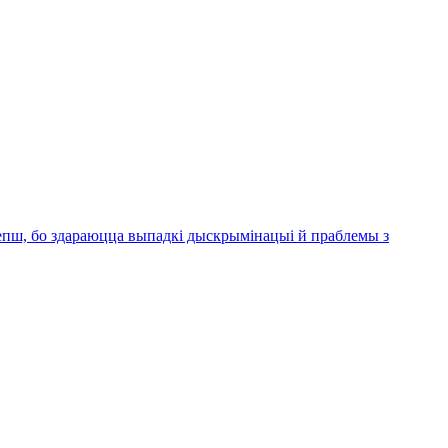
лепш, бо здараюцца выпадкі дыскрымінацыі й праблемы з