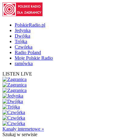
PolskieRadio.pl
Jedynka
Dwójka
Trójka
Czwórka
Radio Poland
Moje Polskie Radio
ramówka
LISTEN LIVE
Kanały internetowe »
Szukaj
w serwisie