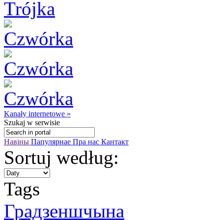
Kanały internetowe »
Szukaj
w serwisie
Навіны
Папулярнае
Пра нас
Кантакт
Sortuj według:
Tags
Градзеншчынa