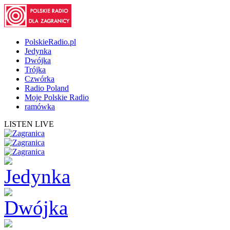
PolskieRadio.pl
Jedynka
Dwójka
Trójka
Czwórka
Radio Poland
Moje Polskie Radio
ramówka
LISTEN LIVE