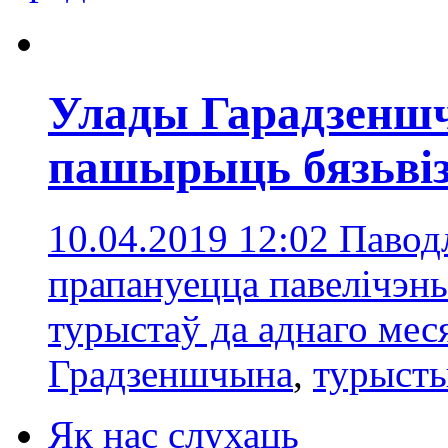
Улады Гарадзенш
пашырыць бязьвіз
10.04.2019 12:02
Павод
прапануецца павелічэн
турыстаў да аднаго мес
Градзеншчынa
,
турыст
Як нас слухаць