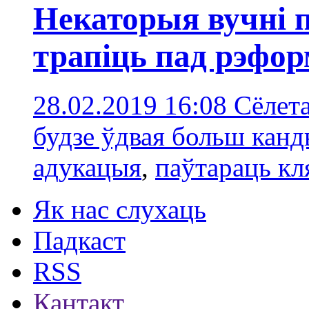
Некаторыя вучні п
трапіць пад рэфо
28.02.2019 16:08
Сёлет
будзе ўдвая больш канд
адукацыя
,
паўтараць кл
Як нас слухаць
Падкаст
RSS
Кантакт