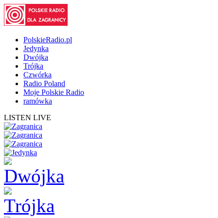
PolskieRadio.pl
Jedynka
Dwójka
Trójka
Czwórka
Radio Poland
Moje Polskie Radio
ramówka
LISTEN LIVE