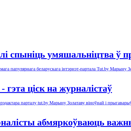
лі спыніць умяшальніцтва ў п
амага папулярнага беларускага інтэрнэт-партала Tut.by Марыну З
 гэта ціск на журналістаў
 рэдактара парталу tut.by Марыну Золатаву віноўнай і прыгавары
урналісты абмяркоўваюць важн