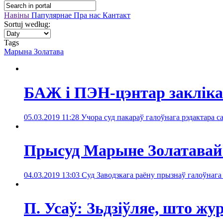
Навіны
Папулярнае
Пра нас
Кантакт
Sortuj według:
Tags
Марына Золатава
БАЖ і ПЭН-цэнтар закліка
05.03.2019 11:28
Учора суд пакараў галоўнага рэдактара с
Прысуд Марыне Золатавай -
04.03.2019 13:03
Суд Заводзкага раёну прызнаў галоўнага
П. Усаў: Зьдзіўляе, што ж