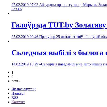
27.02.2019 07:02
Абсурдны працэс супраць Марыны Золат
БелТА
Галоўрэда TUT.by Золатаву
25.02.2019 09:46
Пракурор 25 лютага заявіў аб поўнай ві
Сьледчыя выбілі з былога 
14.02.2019 13:29
«Сьледчыя паведамілі мне, што іншых п
1
2
next »
Як нас слухаць
Падкаст
RSS
Кантакт