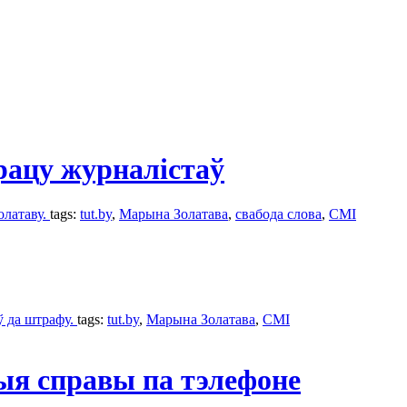
рацу журналістаў
олатаву.
tags:
tut.by
,
Марына Золатава
,
свабода слова
,
СМІ
ў да штрафу.
tags:
tut.by
,
Марына Золатава
,
СМІ
ыя справы па тэлефоне