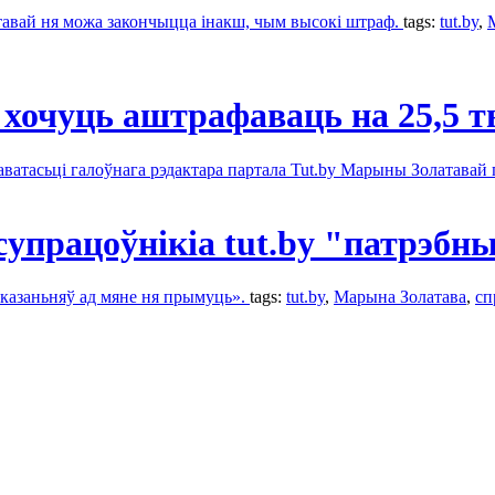
авай ня можа закончыцца інакш, чым высокі штраф.
tags:
tut.by
,
 хочуць аштрафаваць на 25,5 т
наватасьці галоўнага рэдактара партала Tut.by Марыны Золатавай
супрацоўнікіа tut.by "патрэбн
аказаньняў ад мяне ня прымуць».
tags:
tut.by
,
Марына Золатава
,
сп