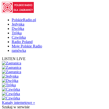
PolskieRadio.pl
Jedynka
Dwójka
Trójka
Czwórka
Radio Poland
Moje Polskie Radio
ramówka
LISTEN LIVE
Kanały internetowe »
Szukaj
w serwisie