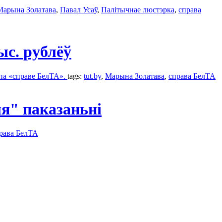
Марына Золатава
,
Павал Усаў
,
Палітычнае люстэрка
,
справа
ыс. рублёў
 па «справе БелТА».
tags:
tut.by
,
Марына Золатава
,
справа БелТА
ыя" паказаньні
рава БелТА