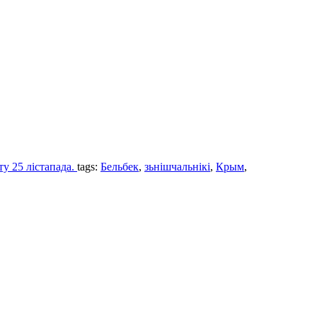
у 25 лістапада.
tags:
Бельбек
,
зьнішчальнікі
,
Крым
,