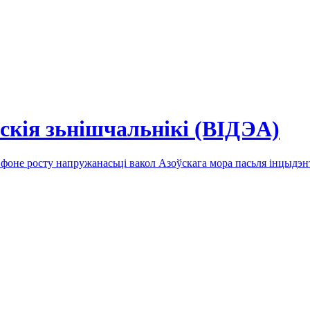
скія зьнішчальнікі (ВІДЭА)
 фоне росту напружанасьці вакол Азоўскага мора пасьля інцыдэнт