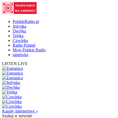
PolskieRadio.pl
Jedynka
Dwójka
Trójka
Czwórka
Radio Poland
Moje Polskie Radio
ramówka
LISTEN LIVE
Kanały internetowe »
Szukaj
w serwisie