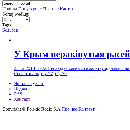
Навіны
Папулярнае
Пра нас
Кантакт
Sortuj według:
Tags
Бельбек
У Крым перакінутыя расей
23.12.2018 16:22
Перакідка баявых самалётаў адбылася на
Севастопаль
,
Су-27
,
Су-30
Як нас слухаць
Падкаст
RSS
Кантакт
Copyright © Polskie Radio S.A
Пра нас
Кантакт