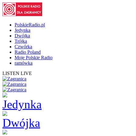
PolskieRadio.pl
Jedynka
Dwójka
Trójka
Czwórka
Radio Poland
Moje Polskie Radio
ramówka
LISTEN LIVE