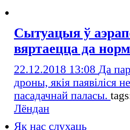
Сытуацыя ў аэрап
вяртаецца да нор
22.12.2018 13:08
Да пар
дроны, якія паявіліся н
пасадачнай паласы.
tag
Лёндан
Як нас слухаць