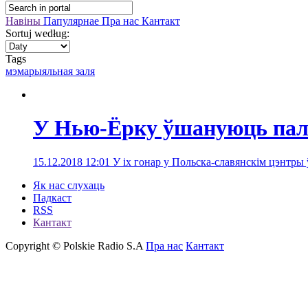
Навіны
Папулярнае
Пра нас
Кантакт
Sortuj według:
Tags
мэмарыяльная заля
У Нью-Ёрку ўшануюць паляк
15.12.2018 12:01
У іх гонар у Польска-славянскім цэнтры
Як нас слухаць
Падкаст
RSS
Кантакт
Copyright © Polskie Radio S.A
Пра нас
Кантакт