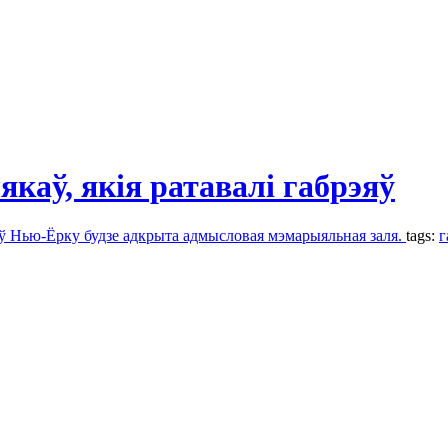
аў, якія ратавалі габрэяў
 ў Нью-Ёрку будзе адкрыта адмысловая мэмарыяльная заля.
tags:
г