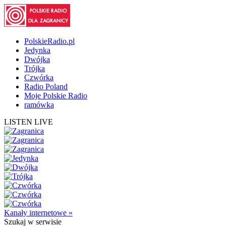
PolskieRadio.pl
Jedynka
Dwójka
Trójka
Czwórka
Radio Poland
Moje Polskie Radio
ramówka
LISTEN LIVE
Kanały internetowe »
Szukaj
w serwisie