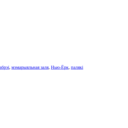
абрэi
,
мэмарыяльная заля
,
Нью-Ёрк
,
палякі