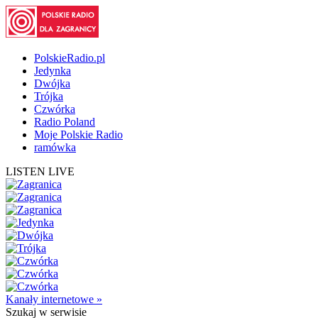
PolskieRadio.pl
Jedynka
Dwójka
Trójka
Czwórka
Radio Poland
Moje Polskie Radio
ramówka
LISTEN LIVE
Kanały internetowe »
Szukaj
w serwisie