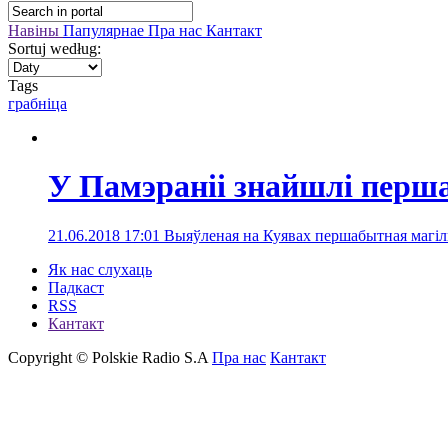
Навіны
Папулярнае
Пра нас
Кантакт
Sortuj według:
Tags
грабніца
У Памэраніі знайшлі перш
21.06.2018 17:01
Выяўленая на Куявах першабытная магіл
Як нас слухаць
Падкаст
RSS
Кантакт
Copyright © Polskie Radio S.A
Пра нас
Кантакт