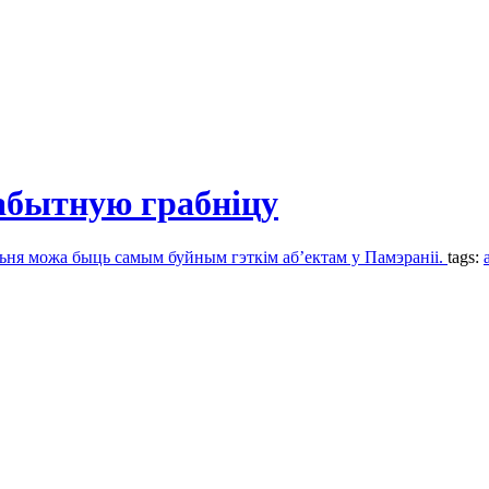
абытную грабніцу
ьня можа быць самым буйным гэткім аб’ектам у Памэраніі.
tags: