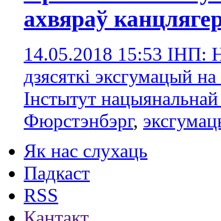
ахвяраў канцляге
14.05.2018 15:53
ІНП: 
дзясяткі эксгумацый н
Інстытут нацыянальнай
Фюрстэнбэрг
,
эксгумац
Як нас слухаць
Падкаст
RSS
Кантакт