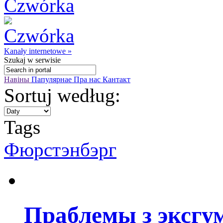
Kanały internetowe »
Szukaj
w serwisie
Навіны
Папулярнае
Пра нас
Кантакт
Sortuj według:
Tags
Фюрстэнбэрг
Праблемы з эксгу