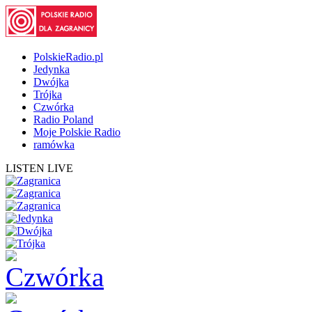
PolskieRadio.pl
Jedynka
Dwójka
Trójka
Czwórka
Radio Poland
Moje Polskie Radio
ramówka
LISTEN LIVE