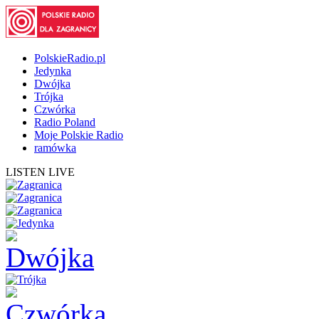
PolskieRadio.pl
Jedynka
Dwójka
Trójka
Czwórka
Radio Poland
Moje Polskie Radio
ramówka
LISTEN LIVE