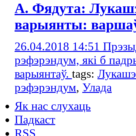
А. Фядута: Лукаш
варыянты: варшаў
26.04.2018 14:51
Прэзы
рэфэрэндум, які б падры
варыянтаў.
tags:
Лукашэ
рэфэрэндум
,
Улада
Як нас слухаць
Падкаст
RSS