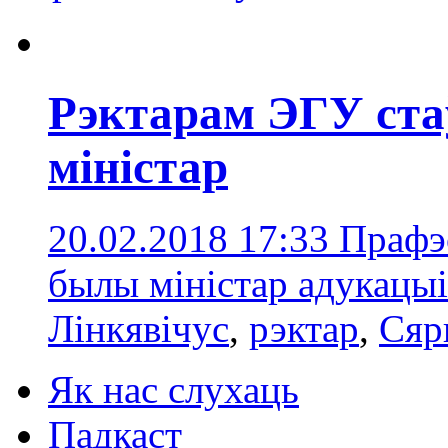
Рэктарам ЭГУ ста
міністар
20.02.2018 17:33
Прафэс
былы міністар адукацыі
Лінкявічус
,
рэктар
,
Сяр
Як нас слухаць
Падкаст