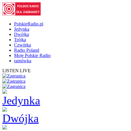
PolskieRadio.pl
Jedynka
Dwójka
Trójka
Czwórka
Radio Poland
Moje Polskie Radio
ramówka
LISTEN LIVE