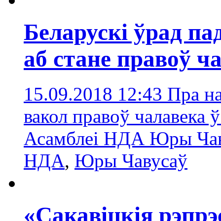
Беларускі ўрад па
аб стане правоў ч
15.09.2018 12:43
Пра на
вакол правоў чалавека 
Асамблеі НДА Юры Чав
НДА
,
Юры Чавусаў
«Сакавіцкія рэпрэс