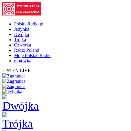
PolskieRadio.pl
Jedynka
Dwójka
Trójka
Czwórka
Radio Poland
Moje Polskie Radio
ramówka
LISTEN LIVE