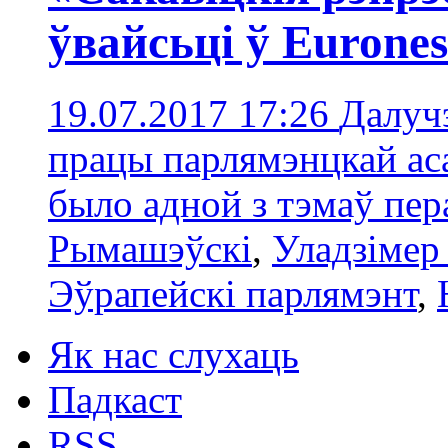
ўвайсьці ў Eurones
19.07.2017 17:26
Далуч
працы парлямэнцкай ас
было адной з тэмаў пе
Рымашэўскі
,
Уладзімер
Эўрапейскі парлямэнт
,
Як нас слухаць
Падкаст
RSS