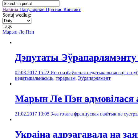
Навіны
Папулярнае
Пра нас
Кантакт
Sortuj według:
Tags
Марын Ле Пэн
Дэпутаты Эўрапарлямэнту 
02.03.2017 15:22
Яна пазбаўленая недатыкальнасьці за п
недатыкальнасьць
,
тэрарызм
,
Эўрапарлямэнт
Марын Ле Пэн адмовілася 
21.02.2017 13:05
З-за гэтага француская палітык не сустр
Украіна адрэагавала на за