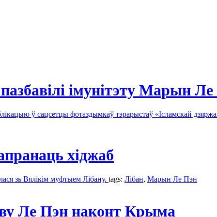
пазбавілі імунітэту Марын Ле
ублікацыю ў сацсетцы фотаздымкаў тэрарыстаў «Ісламскай дзярж
апранаць хіджаб
элася зь Вялікім муфтыем Лібану.
tags:
Лібан
,
Марын Ле Пэн
яву Ле Пэн наконт Крыма