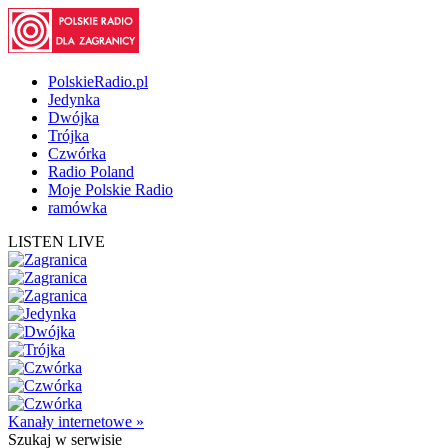
PolskieRadio.pl
Jedynka
Dwójka
Trójka
Czwórka
Radio Poland
Moje Polskie Radio
ramówka
LISTEN LIVE
Kanały internetowe »
Szukaj
w serwisie