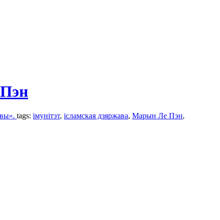
 Пэн
авы».
tags:
імунітэт
,
ісламская дзяржава
,
Марын Ле Пэн
,