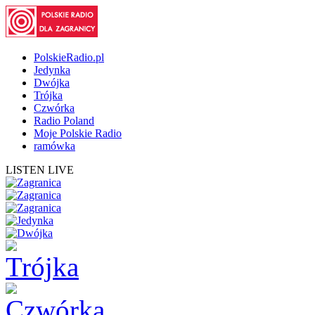
PolskieRadio.pl
Jedynka
Dwójka
Trójka
Czwórka
Radio Poland
Moje Polskie Radio
ramówka
LISTEN LIVE