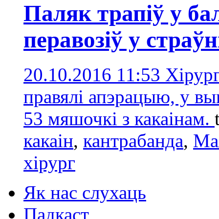
Паляк трапіў у бал
перавозіў у страўн
20.10.2016 11:53
Хірург
правялі апэрацыю, у вын
53 мяшочкі з какаінам.
какаін
,
кантрабанда
,
Ма
хірург
Як нас слухаць
Падкаст