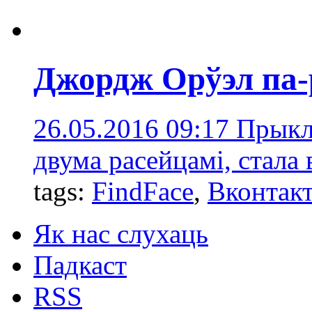
Джордж Орўэл па-
26.05.2016 09:17
Прыкла
двума расейцамі, стала 
tags:
FindFace
,
Вконтак
Як нас слухаць
Падкаст
RSS