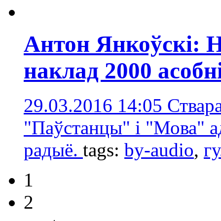
Антон Янкоўскі: 
наклад 2000 асобн
29.03.2016 14:05
Ствара
"Паўстанцы" і "Мова" а
радыё.
tags:
by-audio
,
гу
1
2