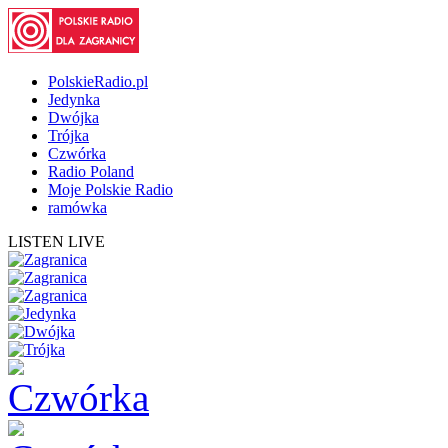
PolskieRadio.pl
Jedynka
Dwójka
Trójka
Czwórka
Radio Poland
Moje Polskie Radio
ramówka
LISTEN LIVE