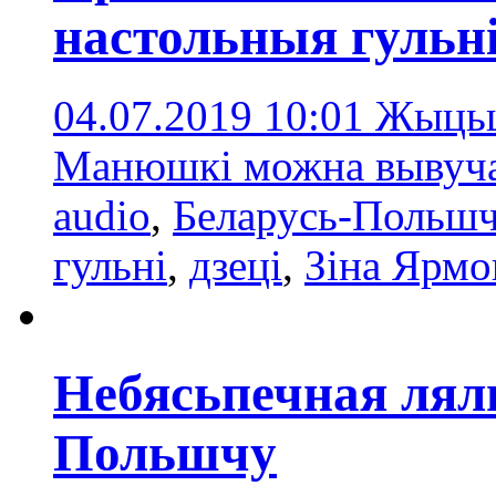
настольныя гульн
04.07.2019 10:01
Жыцьцё
Манюшкі можна вывучац
audio
,
Беларусь-Польш
гульні
,
дзеці
,
Зіна Ярм
Небясьпечная лял
Польшчу