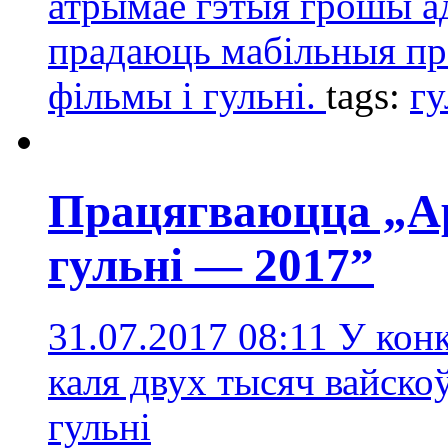
атрымае гэтыя грошы ад
прадаюць мабільныя пр
фільмы і гульні.
tags:
гу
Працягваюцца „А
гульні — 2017”
31.07.2017 08:11
У конк
каля двух тысяч вайско
гульні