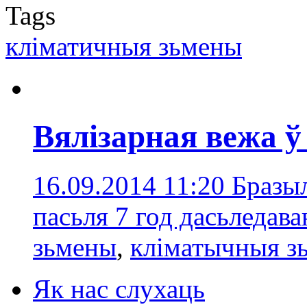
Tags
кліматичныя зьмены
Вялізарная вежа ў
16.09.2014 11:20
Бразыл
пасьля 7 год дасьледав
зьмены
,
кліматычныя з
Як нас слухаць