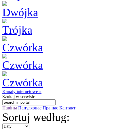
Kanały internetowe »
Szukaj
w serwisie
Навіны
Папулярнае
Пра нас
Кантакт
Sortuj według: