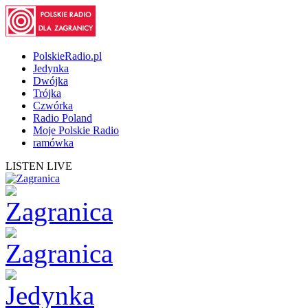
PolskieRadio.pl
Jedynka
Dwójka
Trójka
Czwórka
Radio Poland
Moje Polskie Radio
ramówka
LISTEN LIVE