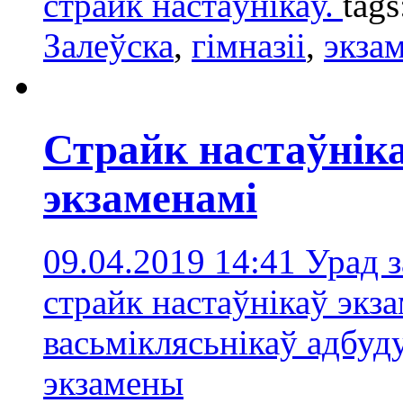
страйк настаўнікаў.
tag
Залеўска
,
гімназіі
,
экза
Страйк настаўніка
экзаменамі
09.04.2019 14:41
Урад з
страйк настаўнікаў экза
васьміклясьнікаў адбуд
экзамены