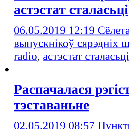
астэстат сталасьці
06.05.2019 12:19
Сёлета
выпускнікоў сярэдніх ш
radio
,
астэстат сталасьц
Распачалася рэгіс
тэставаньне
02.05.2019 08:57
Пункт