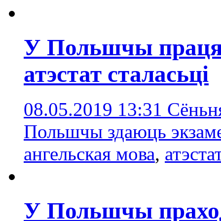
У Польшчы праця
атэстат сталасьці
08.05.2019 13:31
Сёньня
Польшчы здаюць экзаме
ангельская мова
,
атэста
У Польшчы праход