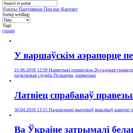
Навіны
Папулярнае
Пра нас
Кантакт
Sortuj według:
Tags
гераін
У варшаўскім аэрапорце п
21.06.2018 12:59
Наркотыкі перавозіла 26-гадовая грамадз
падатковая служба Польшчы
,
наркотыкі
Латвіец спрабаваў правезьц
30.04.2018 13:15
Падазрэньні мытнікаў выклікаў кароткі
Ва Ўкраіне затрымалі белар