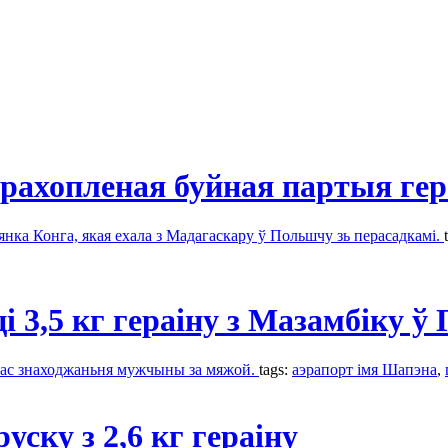
ерахопленая буйная партыя ге
янка Конга, якая ехала з Мадагаскару ў Польшчу зь перасадкамі.
і 3,5 кг гераіну з Мазамбіку 
 час знаходжаньня мужчыны за мяжой.
tags:
аэрапорт імя Шапэна
,
уску з 2,6 кг гераіну