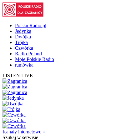
PolskieRadio.pl
Jedynka
Dwójka
Trójka
Czwórka
Radio Poland
Moje Polskie Radio
ramówka
LISTEN LIVE
Kanały internetowe »
Szukaj
w serwisie