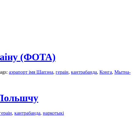
раіну (ФОТА)
tags:
аэрапорт імя Шапэна
,
гераін
,
кантрабанда
,
Конга
,
Мытна-
ў Польшчу
гераін
,
кантрабанда
,
наркотыкі