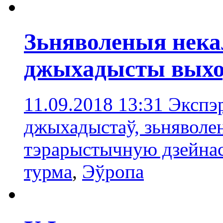
Зьняволеныя нека
джыхадысты выхо
11.09.2018 13:31
Экспэ
джыхадыстаў, зьняволе
тэрарыстычную дзейна
турма
,
Эўропa