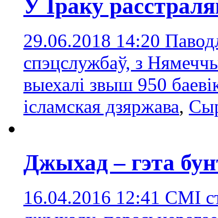
У Іраку расcтрал
29.06.2018 14:20
Павод
спэцслужбаў, з Нямеччы
выехалі звыш 950 баеві
ісламская дзяржава
,
Сы
Джыхад – гэта бу
16.04.2016 12:41
СМІ с