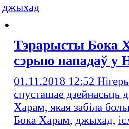
джыхад
Тэрарысты Бока 
сэрыю нападаў у Н
01.11.2018 12:52
Нігеры
спусташае дзейнасьць д
Харам, якая забіла боль
Бока Харам
,
джыхад
,
іс