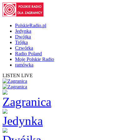
PolskieRadio.pl
Jedynka
Dwójka
Trójka
Czwórka
Radio Poland
Moje Polskie Radio
ramówka
LISTEN LIVE