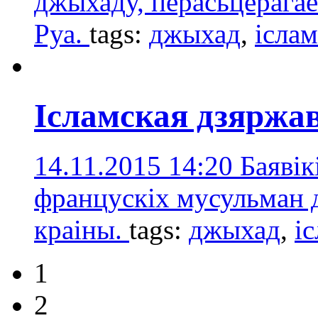
джыхаду, перасьцерагае
Руа.
tags:
джыхад
,
іслам
Ісламская дзяржа
14.11.2015 14:20
Баявік
францускіх мусульман 
краіны.
tags:
джыхад
,
і
1
2