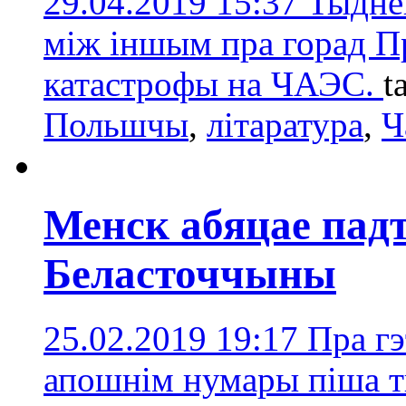
29.04.2019 15:37
Тыднё
між іншым пра горад П
катастрофы на ЧАЭС.
t
Польшчы
,
літаратура
,
Ч
Менск абяцае пад
Беласточчыны
25.02.2019 19:17
Пра гэ
апошнім нумары піша т