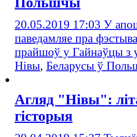
Польшчы
20.05.2019 17:03
У апо
паведамляе пра фэстыва
прайшоў у Гайнаўцы з 
Нівы
,
Беларусы ў Пол
Агляд "Нівы": літ
гісторыя