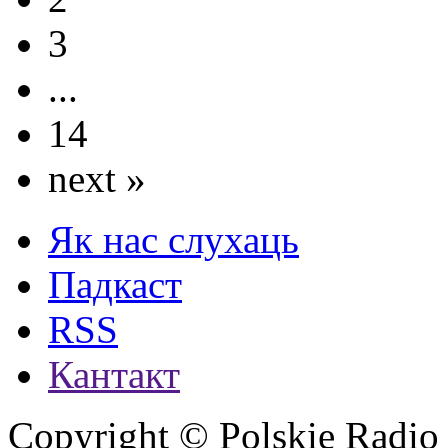
3
...
14
next »
Як нас слухаць
Падкаст
RSS
Кантакт
Copyright © Polskie Radio