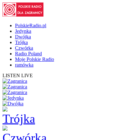
PolskieRadio.pl
Jedynka
Dwójka
Trójka
Czwórka
Radio Poland
Moje Polskie Radio
ramówka
LISTEN LIVE