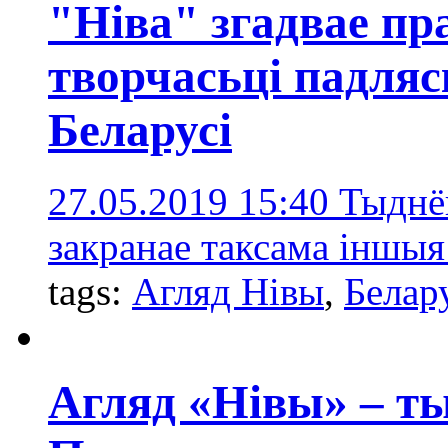
"Ніва" згадвае п
творчасьці падляс
Беларусі
27.05.2019 15:40
Тыднё
закранае таксама іншыя
tags:
Агляд Нівы
,
Белар
Агляд «Нівы» – ты