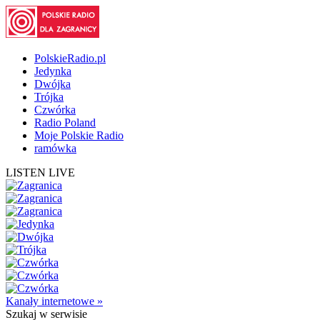
PolskieRadio.pl
Jedynka
Dwójka
Trójka
Czwórka
Radio Poland
Moje Polskie Radio
ramówka
LISTEN LIVE
Kanały internetowe »
Szukaj
w serwisie