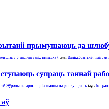
рытаніі прымушаюць да шлюб
ольш за 3,5 тысячы такіх выпадкаў.
tags:
Вялікабрытанія
,
імігрант
ступаюць супраць таннай рабо
одняй Эўропы пагаршаюць іх шанцы на рынку працы.
tags:
імігран
таў