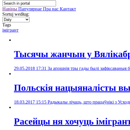
Навіны
Папулярнае
Пра нас
Кантакт
Sortuj według:
Tags
імігрант
Тысячы жанчын у Вялікаб
29.05.2018 17:31
За апошнія тры гады былі зафіксаваныя б
Польскія нацыяналісты вы
18.03.2017 15:15
Радыкалы лічаць, што працаўнікі з Усх
Расейцы ня хочуць імігран