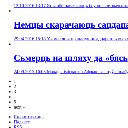
12.10.2016 13:17
Яны абвінавачваюць іх у росьце злачынна
Немцы скарачаюць сацдапам
29.04.2016 15:18
Узамен яны прапануюць аднаразовую сум
Сьмерць на шляху да «бяс
24.09.2015 16:03
Малады імігрант з Афрыкі загінуў, спра
1
2
3
...
5
next »
Як нас слухаць
Падкаст
RSS