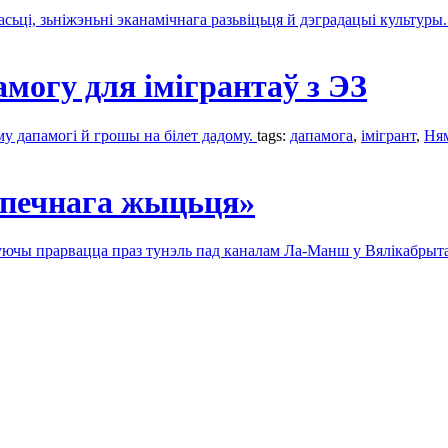
сьці, зьніжэньні эканамічнага разьвіцьця й дэградацыі культуры
огу для імігрантаў з ЭЗ
у дапамогі й грошы на білет дадому.
tags:
дапамогa
,
імігрант
,
Ня
ьпечнага жыцьця»
буючы прарвацца праз тунэль пад каналам Ла-Манш у Вялікабрыт