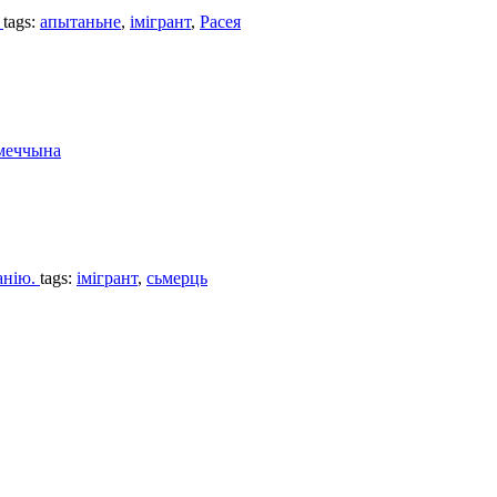
.
tags:
апытаньне
,
імігрант
,
Расея
меччына
анію.
tags:
імігрант
,
сьмерць