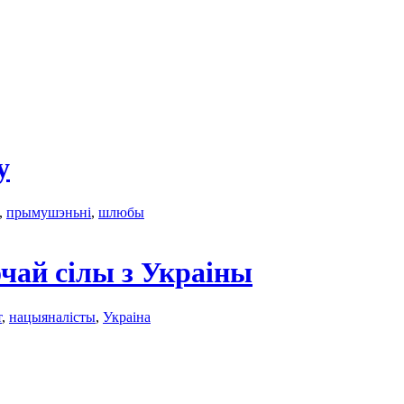
у
,
прымушэньні
,
шлюбы
чай сілы з Украіны
т
,
нацыяналісты
,
Украінa