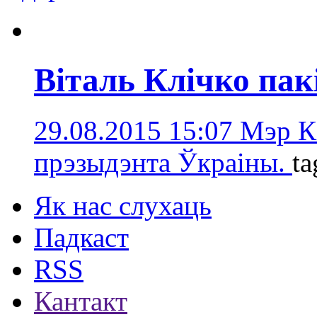
Віталь Клічко пак
29.08.2015 15:07
Мэр К
прэзыдэнта Ўкраіны.
ta
Як нас слухаць
Падкаст
RSS
Кантакт