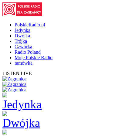
PolskieRadio.pl
Jedynka
Dwójka
Trójka
Czwórka
Radio Poland
Moje Polskie Radio
ramówka
LISTEN LIVE