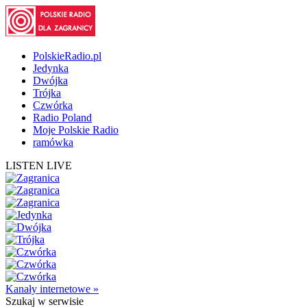
PolskieRadio.pl
Jedynka
Dwójka
Trójka
Czwórka
Radio Poland
Moje Polskie Radio
ramówka
LISTEN LIVE
Kanały internetowe »
Szukaj
w serwisie