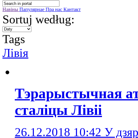
Навіны
Папулярнае
Пра нас
Кантакт
Sortuj według:
Tags
Лівія
Тэрарыстычная ат
сталіцы Лівіі
26.12.2018 10:42
У дзяр