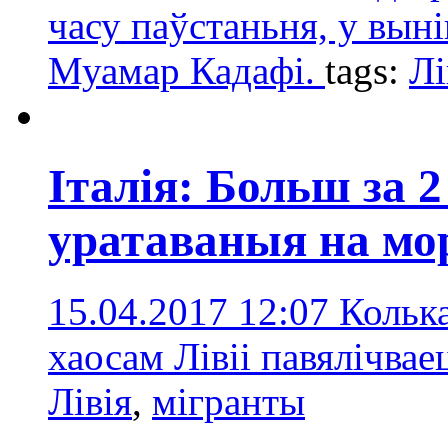
часу паўстаньня, у выні
Муамар Кадафі.
tags:
Лі
Італія: Больш за 
уратаваныя на мо
15.04.2017 12:07
Колька
хаосам Лівіі павялічвае
Лівія
,
мігранты