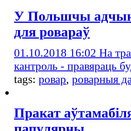
У Польшчы адчын
для ровараў
01.10.2018 16:02
На тра
кантроль - правяраць бу
tags:
ровар
,
роварныя д
Пракат аўтамабіля
папулярны