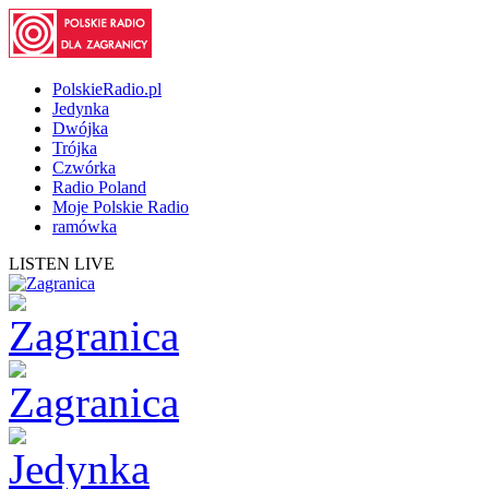
PolskieRadio.pl
Jedynka
Dwójka
Trójka
Czwórka
Radio Poland
Moje Polskie Radio
ramówka
LISTEN LIVE