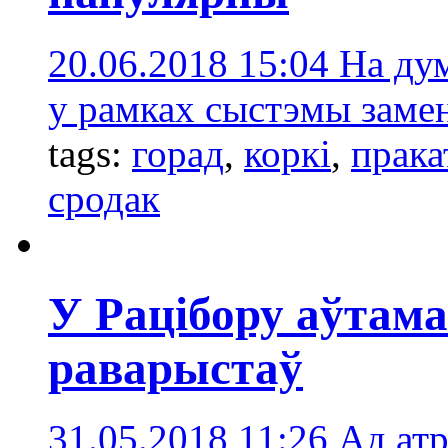
20.06.2018 15:04
На дум
у рамках сыстэмы заме
tags:
горад
,
коркі
,
прака
сродак
У Рацібору аўтама
раварыстаў
31.05.2018 11:26
Ад ат