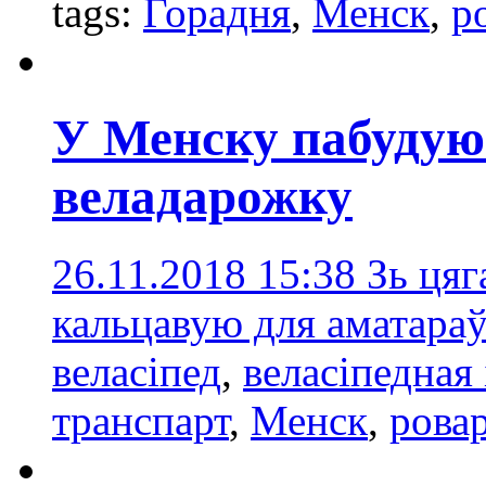
tags:
Горадня
,
Менск
,
р
У Менску пабудую
веладарожку
26.11.2018 15:38
Зь цяг
кальцавую для аматараў
веласіпед
,
веласіпедная
транспарт
,
Менск
,
рова