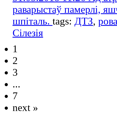
раварыстаў памерлі, яш
шпіталь.
tags:
ДТЗ
,
ров
Сілезія
1
2
3
...
7
next »