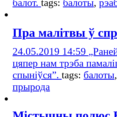
балот.
tags:
балоты
,
рэа
Пра малітвы ў спр
24.05.2019 14:59
„Раней
цяпер нам трэба памалі
спыніўся”.
tags:
балоты
прырода
Містычны полюс Б