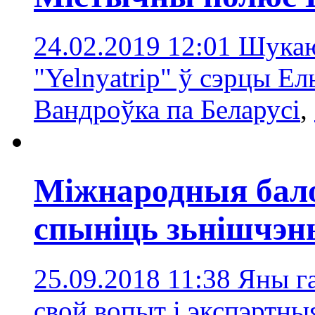
24.02.2019 12:01
Шукаю
"Yelnyatrip" ў сэрцы Ел
Вандроўка па Беларусі
,
Міжнародныя бал
спыніць зьнішчэн
25.09.2018 11:38
Яны г
свой вопыт і экспэртны