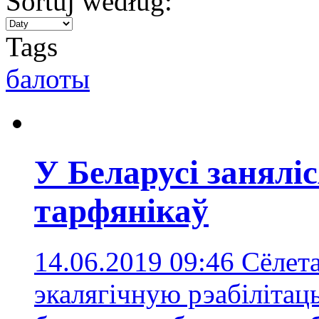
Sortuj według:
Tags
балоты
У Беларусі занялі
тарфянікаў
14.06.2019 09:46
Сёлета
экалягічную рэабілітац