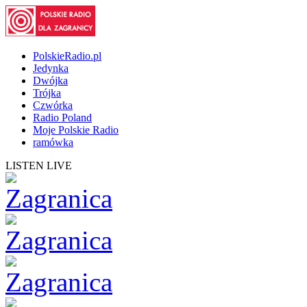
PolskieRadio.pl
Jedynka
Dwójka
Trójka
Czwórka
Radio Poland
Moje Polskie Radio
ramówka
LISTEN LIVE