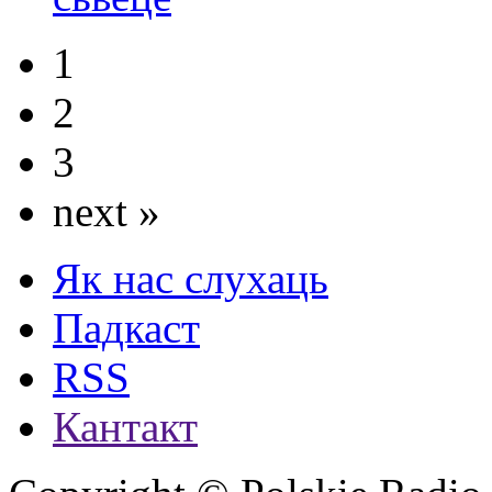
1
2
3
next »
Як нас слухаць
Падкаст
RSS
Кантакт