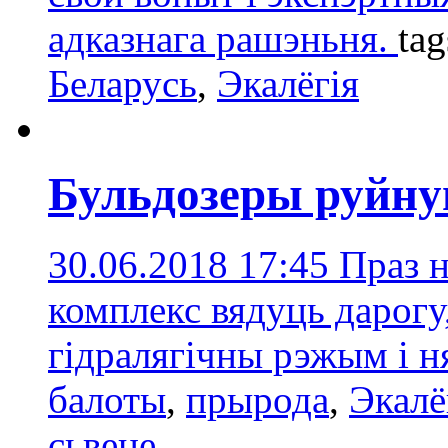
адказнага рашэньня.
ta
Беларусь
,
Экалёгія
Бульдозеры руйну
30.06.2018 17:45
Праз 
комплекс вядуць дарогу
гідралягічны рэжым і н
балоты
,
прырода
,
Экалё
сьвеце