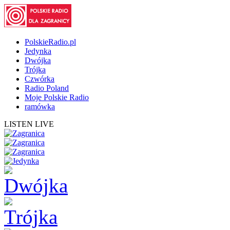
PolskieRadio.pl
Jedynka
Dwójka
Trójka
Czwórka
Radio Poland
Moje Polskie Radio
ramówka
LISTEN LIVE