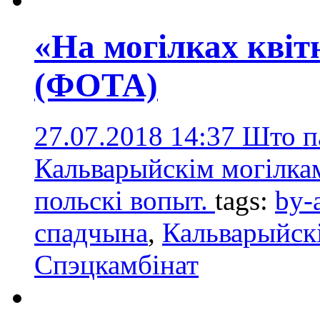
«На могілках квіт
(ФОТА)
27.07.2018 14:37
Што п
Кальварыйскім могілкам
польскі вопыт.
tags:
by-
спадчына
,
Кальварыйскі
Спэцкамбінат