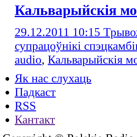
Кальварыйскія мо
29.12.2011 10:15
Трыво
супрацоўнікі спэцкамбі
audio
,
Кальварыйскія мо
Як нас слухаць
Падкаст
RSS
Кантакт