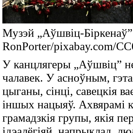
Музэй „Аўшвіц-Біркенаў” 
RonPorter/pixabay.com/CC
У канцлягеры „Аўшвіц” не
чалавек. У асноўным, гэта 
цыганы, сінці, савецкія в
іншых нацыяў. Ахвярамі к
грамадзкія групы, якія пе
ідэалёгіяй, напрыклад, лю