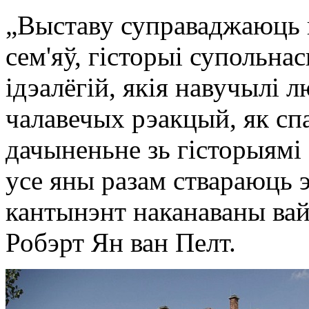
„Выставу суправаджаюць гі
сем'яў, гісторыі супольнас
ідэалёгій, якія навучылі л
чалавечых рэакцый, як сп
дачыненьне зь гісторыямі 
усе яны разам ствараюць 
кантынэнт наканаваны вайн
Робэрт Ян ван Пелт.