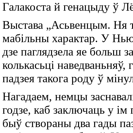
Галакоста й генацыду ў Л
Выстава „Асьвенцым. Ня т
мабільны характар. У Нью
дзе паглядзела яе больш з
колькасьці наведваньняў,
падзея такога роду ў міну
Нагадаем, немцы заснавал
годзе, каб заключаць у ім
быў створаны два гады па