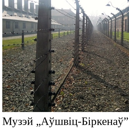
Музэй „Аўшвіц-Біркенаў”.