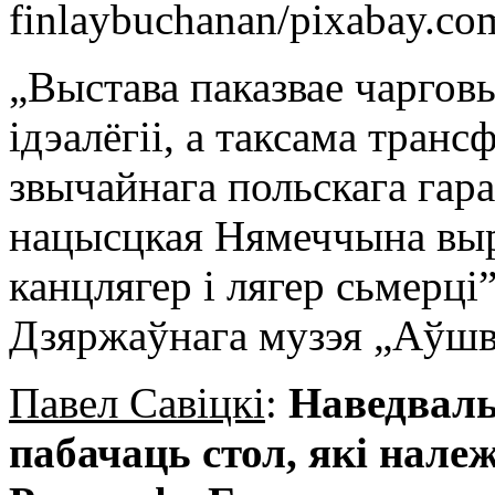
finlaybuchanan/pixabay.c
„Выстава паказвае чаргов
ідэалёгіі, а таксама тра
звычайнага польскага гара
нацысцкая Нямеччына выр
канцлягер і лягер сьмерці”
Дзяржаўнага музэя „Аўшв
Павел Савіцкі
:
Наведваль
пабачаць стол, які нале