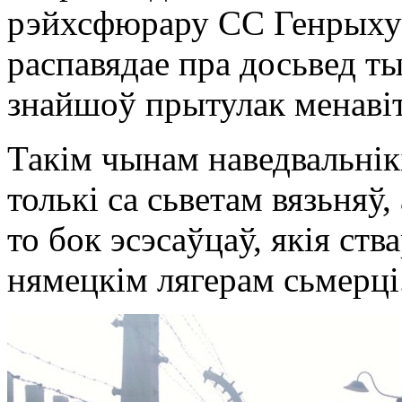
рэйхсфюрару СС Генрыху 
распавядае пра досьвед ты
знайшоў прытулак менаві
Такім чынам наведвальнік
толькі са сьветам вязьняў,
то бок эсэсаўцаў, якія ст
нямецкім лягерам сьмерці