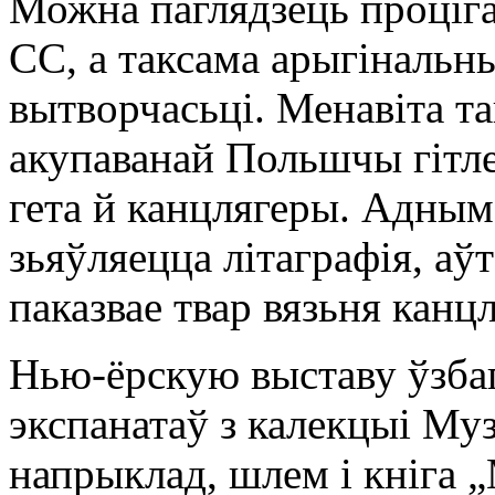
Можна паглядзець проціга
СС, а таксама арыгінальн
вытворчасьці. Менавіта та
акупаванай Польшчы гітле
гета й канцлягеры. Адным
зьяўляецца літаграфія, аўт
паказвае твар вязьня канцл
Нью-ёрскую выставу ўзба
экспанатаў з калекцыі Му
напрыклад, шлем і кніга „