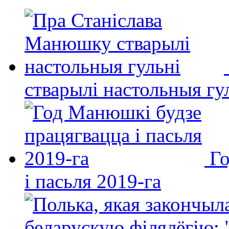
стварылі настольныя гу
Го
і пасьля 2019-га