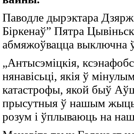
Паводле дырэктара Дзярж
Біркенаў” Пятра Цывіньска
абмяжоўвацца выключна ўр
„Антысэміцкія, ксэнафобскі
нянавісьці, якія ў мінулы
катастрофы, якой быў Аўш
прысутныя ў нашым жыцьц
розум і ўплываюць на наш