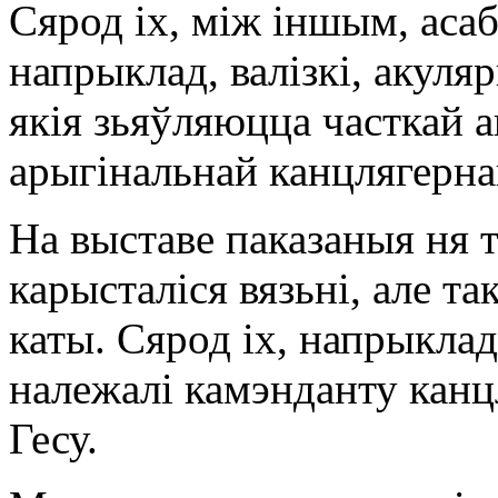
Сярод іх, між іншым, асаб
напрыклад, валізкі, акуля
якія зьяўляюцца часткай 
арыгінальнай канцлягерна
На выставе паказаныя ня т
карысталіся вязьні, але та
каты. Сярод іх, напрыклад
належалі камэнданту кан
Гесу.