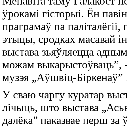
Менавіта таму Галакост н
ўрокамі гісторыі. Ён пав
праграмаў па паліталёгіі,
этыцы, сродках масавай ін
выстава зьяўляецца адным 
можам выкарыстоўваць”, -
музэя „Аўшвіц-Біркенаў” 
У сваю чаргу куратар выс
лічыць, што выстава „Ась
далёка” паказвае перш за 