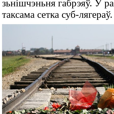
зьнішчэньня габрэяў. У р
таксама сетка суб-лягераў.