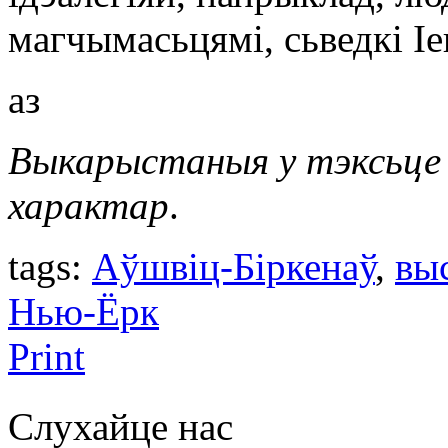
магчымасьцямі, сьведкі Іе
аз
Выкарыстаныя у тэксьце
характар
.
tags:
Аўшвіц-Біркенаў
,
вы
Нью-Ёрк
Print
Слухайце нас