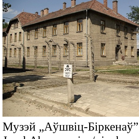
Музэй „Аўшвіц-Біркенаў” 