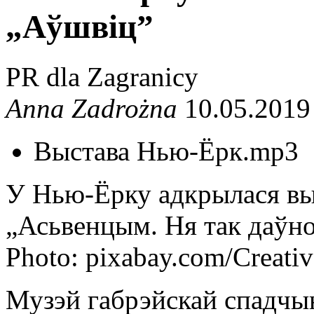
„Аўшвіц”
PR dla Zagranicy
Anna Zadrożna
10.05.2019
Выстава Нью-Ёрк.mp3
У Нью-Ёрку адкрылася выс
„Асьвенцым. Ня так даўно.
Photo: pixabay.com/Creat
Музэй габрэйскай спадч