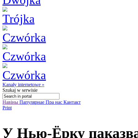
Kanały internetowe »
Szukaj
w serwisie
Навіны
Папулярнае
Пра нас
Кантакт
Print
У Нью-Ёрку паказв