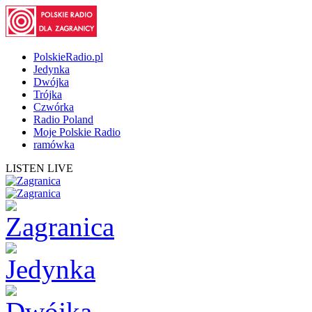
PolskieRadio.pl
Jedynka
Dwójka
Trójka
Czwórka
Radio Poland
Moje Polskie Radio
ramówka
LISTEN LIVE