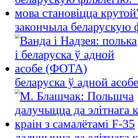
закончыла беларускую фі
беларуска ў адной асо
далучыцца да элітнага ко