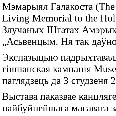
Мэмарыял Галакоста (The 
Living Memorial to the Hol
Злучаных Штатах Амэрыкі,
„Асьвенцым. Ня так даўно.
Экспазыцыю падрыхтавалі
гішпанская кампанія Muse
паглядзець да 3 студзеня 2
Выстава паказвае канцляге
найбуйнейшага масавага за