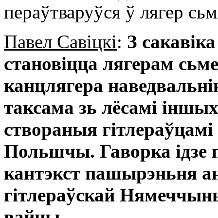
пераўтваруўся ў лягер сьме
Павел Савіцкі
:
З сакавік
становіцца лягерам сьме
канцлягера наведвальні
таксама зь лёсамі іншых
створаныя гітлераўцамі
Польшчы. Гаворка ідзе п
кантэкст пашырэньня а
гітлераўскай Нямеччыны
вайны.