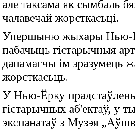
але таксама як сымбаль б
чалавечай жорсткасьці.
Упершыню жыхары Нью-Ё
пабачыць гістарычныя арт
дапамагчы ім зразумець ж
жорсткасьць.
У Нью-Ёрку прадстаўлены
гістарычных аб'ектаў, у т
экспанатаў з Музэя „Аўшв