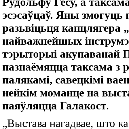
Рудольфу Гесу, а таксам
эсэсаўцаў. Яны змогуць 
разьвіцьця канцлягера „
найважнейшых інструмэ
тэрыторыі акупаванай 
пазнаёмяцца таксама з 
палякамі, савецкімі ва
нейкім моманце на выст
паяўляцца Галакост
.
„Выстава нагадвае, што к