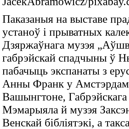
JacekAbramowicz/pixabay
Паказаныя на выставе пра
устаноў і прыватных кале
Дзяржаўнага музэя „Аўшві
габрэйскай спадчыны ў Н
пабачыць экспанаты з еру
Анны Франк у Амстэрдаме
Вашынгтоне, Габрэйскага
Мэмарыяла й музэя Заксэн
Венскай бібліятэкі, а так