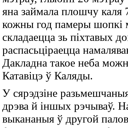
яна займала плошчу каля 
кожны год памеры шопкі 
складаецца зь піхтавых до
распасьціраецца намаляван
Дакладна такое неба можн
Катавіцэ ў Каляды.
У сярэдзіне разьмешчаныя 
дрэва й іншых рэчываў. Н
выкананыя ў другой пало