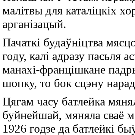
малітвы для каталіцкіх хо
арганізацый.
Пачаткі будаўніцтва мясц
году, калі адразу пасьля 
манахі-францішкане падр
шопку, то бок сцэну нара
Цягам часу батлейка мянял
буйнейшай, мяняла сваё м
1926 годзе да батлейкі бы