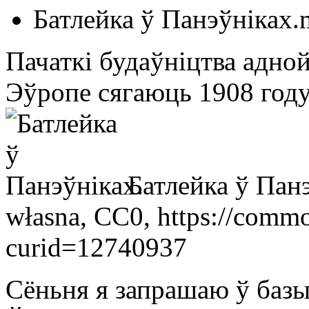
Батлейка ў Панэўніках
Пачаткі будаўніцтва адно
Эўропе сягаюць 1908 году
Батлейка ў Пан
własna, CC0, https://comm
curid=12740937
Сёньня я запрашаю ў базыл