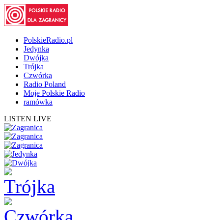
PolskieRadio.pl
Jedynka
Dwójka
Trójka
Czwórka
Radio Poland
Moje Polskie Radio
ramówka
LISTEN LIVE