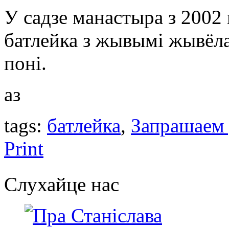
У садзе манастыра з 2002
батлейка з жывымі жывёлам
поні.
аз
tags:
батлейка
,
Запрашаем
Print
Слухайце нас