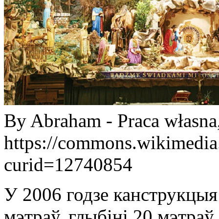
By Abraham - Praca własna
https://commons.wikimedia
curid=12740854
У 2006 годзе канструкцыя
мэтраў, глыбіні 20 мэтраў