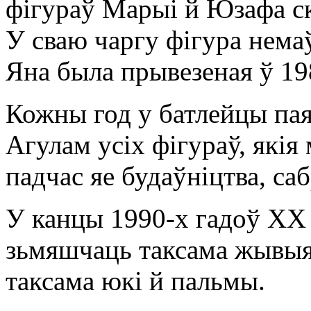
фігураў Марыі й Юзафа с
У сваю чаргу фігура немаў
Яна была прывезеная ў 198
Кожны год у батлейцы па
Агулам усіх фігураў, які
падчас яе будаўніцтва, са
У канцы 1990-х гадоў XX 
зьмяшчаць таксама жывыя 
таксама юкі й пальмы.