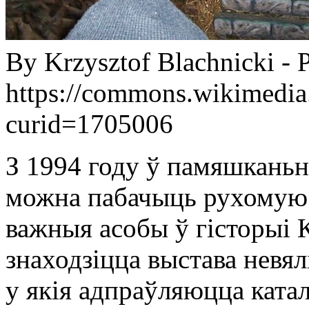
By Krzysztof Blachnicki - 
https://commons.wikimedia
curid=1705006
З 1994 году ў памяшкань
можна пабачыць рухомую б
важныя асобы ў гісторыі 
знаходзіцца выстава невялі
у якія адпраўляюцца каталі