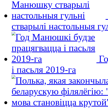
стварылі настольныя гу
Го
і пасьля 2019-га