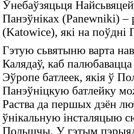
Ўнебаўзяцьця Найсьвяце
Панэўніках (Panewniki) – 
(Katowice), які на поўдні
Гэтую сьвятыню варта нав
Калядаў, каб палюбавацца
Эўропе батлеек, якія ў П
Панэўніцкую батлейку мо
Раства да першых дзён лю
ўнікальную інсталяцыю с
Польшчы. У гэтым пэрыяд