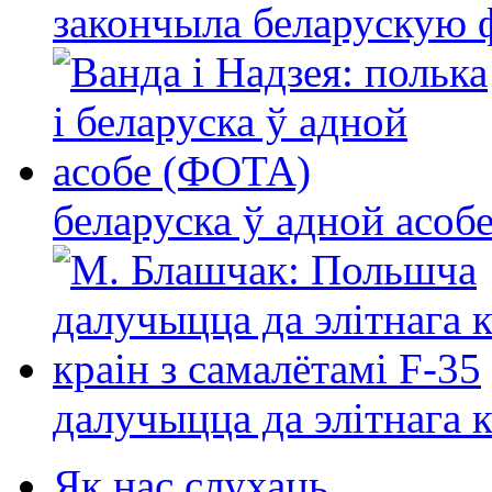
закончыла беларускую фі
беларуска ў адной асо
далучыцца да элітнага ко
Як нас слухаць