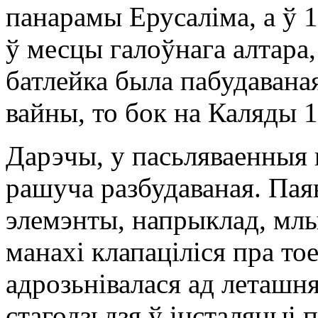
панарамы Ерусаліма, а ў 
ў месцы галоўнага алтара,
батлейка была пабудавана
вайны, то бок на Каляды 1
Дарэчы, у пасьляваенныя 
рашуча разбудаваная. Пая
элемэнты, напрыклад, мл
манахі клапаціліся пра то
адрозьнівалася ад леташн
стагодзьдзя ў інсталяцыі 