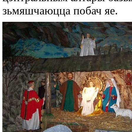
зьмяшчаюцца побач яе.