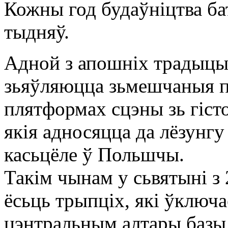
Кожны год будаўніцтва ба
тыдняў.
Адной з апошніх традыцыя
зьяўляюцца зьмешчаныя 
плятформах сцэны зь гіст
якія адносяцца да лёзунгу
касьцёле ў Польшчы.
Такім чынам у сьвятыні з
ёсьць трыпціх, які ўключа
цэнтральным алтары базыл