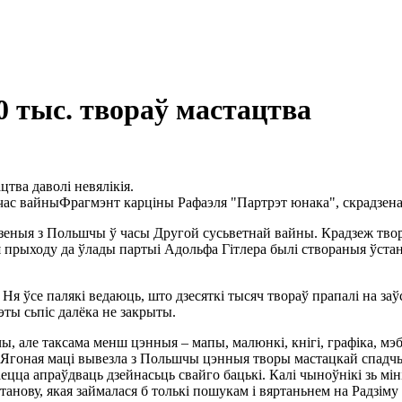
0 тыс. твораў мастацтва
тва даволі невялікія.
Фрагмэнт карціны Рафаэля "Партрэт юнака", скрадзен
адзеныя з Польшчы ў часы Другой сусьветнай вайны. Крадзеж тв
прыходу да ўлады партыі Адольфа Гітлера былі створаныя ўстано
Ня ўсе палякі ведаюць, што дзесяткі тысяч твораў прапалі на заў
эты сьпіс далёка не закрыты.
ы, але таксама менш цэнныя – мапы, малюнкі, кнігі, графіка, м
Ягоная маці вывезла з Польшчы цэнныя творы мастацкай спадчын
раецца апраўдваць дзейнасьць свайго бацькі. Калі чыноўнікі зь м
танову, якая займалася б толькі пошукам і вяртаньнем на Радзім