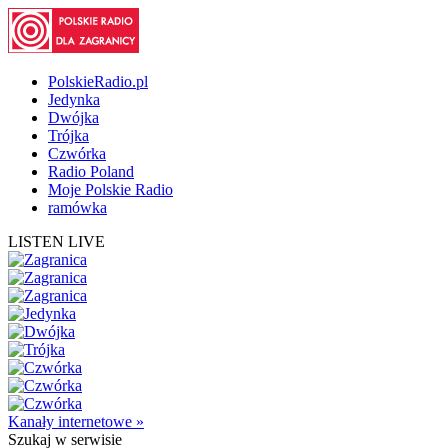
PolskieRadio.pl
Jedynka
Dwójka
Trójka
Czwórka
Radio Poland
Moje Polskie Radio
ramówka
LISTEN LIVE
Kanały internetowe »
Szukaj
w serwisie