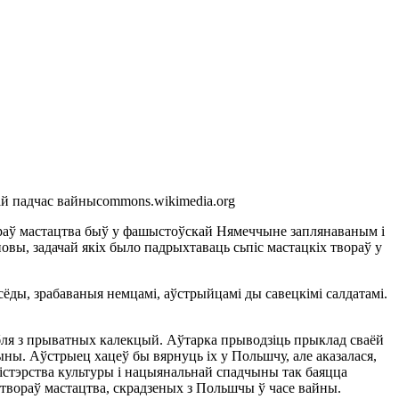
ай падчас вайны
commons.wikimedia.org
ораў мастацтва быў у фашыстоўскай Нямеччыне заплянаваным і
вы, задачай якіх было падрыхтаваць сьпіс мастацкіх твораў у
сёды, зрабаваныя немцамі, аўстрыйцамі ды савецкімі салдатамі.
эбля з прыватных калекцый. Аўтарка прыводзіць прыклад сваёй
ы. Аўстрыец хацеў бы вярнуць іх у Польшчу, але аказалася,
іністэрства культуры і нацыянальнай спадчыны так баяцца
у твораў мастацтва, скрадзеных з Польшчы ў часе вайны.