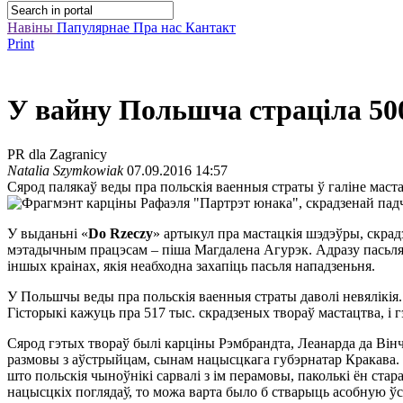
Навіны
Папулярнае
Пра нас
Кантакт
Print
У вайну Польшча страціла 50
PR dla Zagranicy
Natalia Szymkowiak
07.09.2016 14:57
Сярод палякаў веды пра польскія ваенныя страты ў галіне мастац
У выданьні «
Do Rzeczy
» артыкул пра мастацкія шэдэўры, скр
мэтадычным працэсам – піша Магдалена Агурэк. Адразу пасьля 
іншых краінах, якія неабходна захапіць пасьля нападзеньня.
У Польшчы веды пра польскія ваенныя страты даволі невялікія. 
Гісторыкі кажуць пра 517 тыс. скрадзеных твораў мастацтва, і г
Сярод гэтых твораў былі карціны Рэмбрандта, Леанарда да Вінч
размовы з аўстрыйцам, сынам нацысцкага губэрнатар Кракава. 
што польскія чыноўнікі сарвалі з ім перамовы, паколькі ён ста
нацысцкіх поглядаў, то можа варта было б стварыць асобную ўс