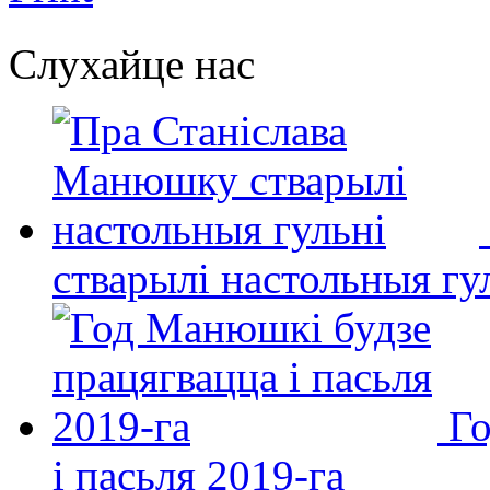
Слухайце нас
стварылі настольныя гу
Го
і пасьля 2019-га