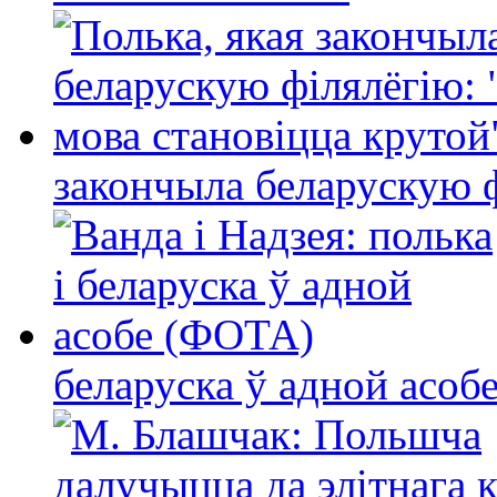
закончыла беларускую фі
беларуска ў адной асо