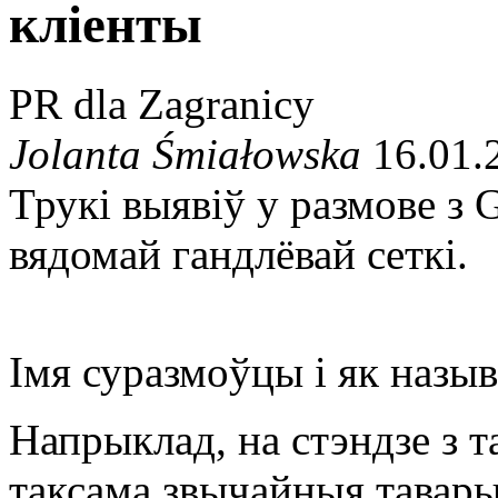
кліенты
PR dla Zagranicy
Jolanta Śmiałowska
16.01.
Трукі выявіў у размове з
вядомай гандлёвай сеткі.
Імя суразмоўцы і як назыв
Напрыклад, на стэндзе з т
таксама звычайныя тавары