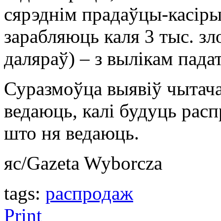
сярэднім прадаўцы-касіры
зарабляюць каля 3 тыс. з
даляраў) – з вылікам падат
Суразмоўца выявіў чытач
ведаюць, калі будуць рас
што ня ведаюць.
яс/Gazeta Wyborcza
tags:
распродаж
Print