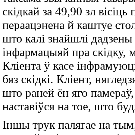
скідкай за 49,90 зл вісіць 
пераацэнена й каштуе стол
што калі знайшлі дадзены 
інфармацыяй пра скідку, м
Кліента ў касе інфрамуюц
бяз скідкі. Кліент, няглед
што раней ён яго памераў,
наставіўся на тое, што буд
Іншы трук палягае на ты