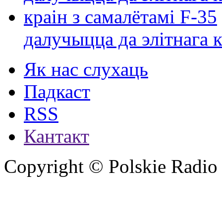
далучыцца да элітнага ко
Як нас слухаць
Падкаст
RSS
Кантакт
Copyright © Polskie Radio