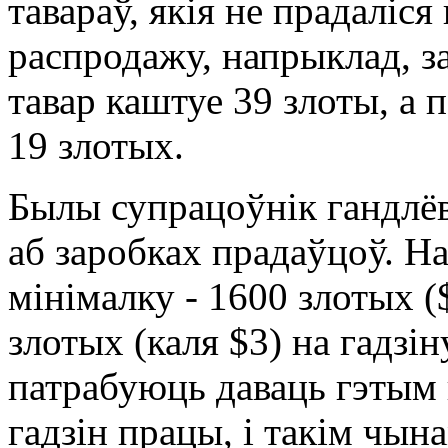
тавараў, якія не прадаліся
распродажу, напрыклад, з
тавар каштуе 39 злоты, а
19 злотых.
Былы супрацоўнік гандлёв
аб заробках прадаўцоў. Н
мінімалку - 1600 злотых 
злотых (каля $3) на гадзін
патрабуюць даваць гэтым
гадзін працы, і такім чы