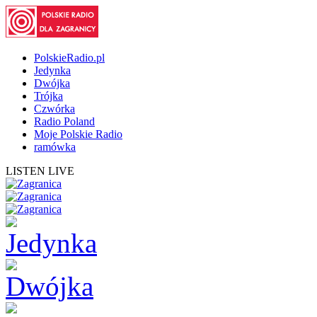
PolskieRadio.pl
Jedynka
Dwójka
Trójka
Czwórka
Radio Poland
Moje Polskie Radio
ramówka
LISTEN LIVE