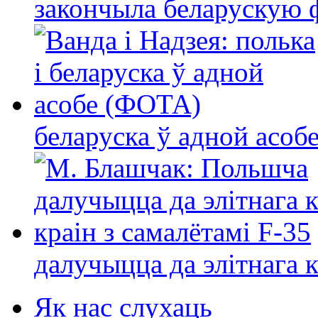
закончыла беларускую фі
беларуска ў адной асо
далучыцца да элітнага ко
Як нас слухаць