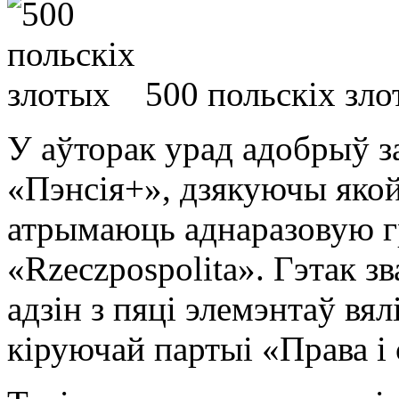
500 польскіх зл
У аўторак урад адобрыў з
«Пэнсія+», дзякуючы яко
атрымаюць аднаразовую г
«Rzeczpospolita». Гэтак з
адзін з пяці элемэнтаў вя
кіруючай партыі «Права і 