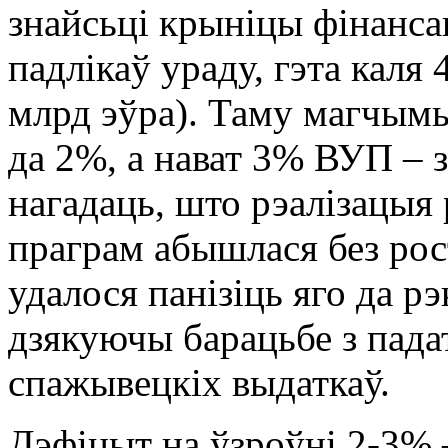
знайсьці крыніцы фінанса
падлікаў ураду, гэта каля 
млрд эўра). Таму магчым
да 2%, а нават 3% ВУП – з
нагадаць, што рэалізацы
праграм абышлася без рос
удалося панізіць яго да р
дзякуючы барацьбе з пада
спажывецкіх выдаткаў.
Дэфіцыт на ўзроўні 2-3% –