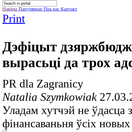
Навіны
Папулярнае
Пра нас
Кантакт
Print
Дэфіцыт дзяржбюдж
вырасьці да трох а
PR dla Zagranicy
Natalia Szymkowiak
27.03.
Уладам хутчэй не ўдасца 
фінансаваньня ўсіх новых