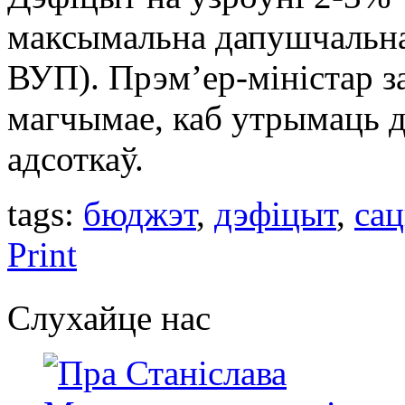
максымальна дапушчальна
ВУП). Прэм’ер-міністар за
магчымае, каб утрымаць д
адсоткаў.
tags:
бюджэт
,
дэфіцыт
,
са
Print
Слухайце нас