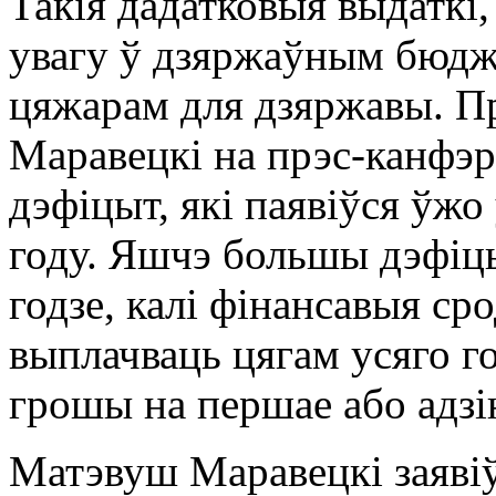
Такія дадатковыя выдаткі,
увагу ў дзяржаўным бюдж
цяжарам для дзяржавы. П
Маравецкі на прэс-канфэ
дэфіцыт, які паявіўся ўж
году. Яшчэ большы дэфіц
годзе, калі фінансавыя ср
выплачваць цягам усяго г
грошы на першае або адзіна
Матэвуш Маравецкі заявіў