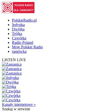
PolskieRadio.pl
Jedynka
Dwójka
Trójka
Czwórka
Radio Poland
Moje Polskie Radio
ramówka
LISTEN LIVE
Kanały internetowe »
Szukaj
w serwisie