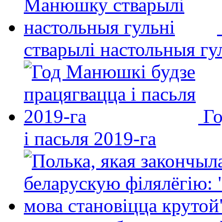
стварылі настольныя гу
Го
і пасьля 2019-га