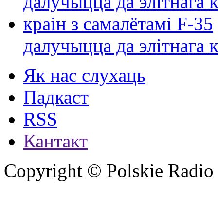
далучыцца да элітнага ко
Як нас слухаць
Падкаст
RSS
Кантакт
Copyright © Polskie Radio