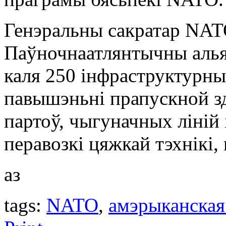
Генэральны сакратар NATO
Паўночнаатлянтычны алья
каля 250 інфраструктурны
павышэньні прапускной зд
партоў, чыгуначных ліній 
перавозкі цяжкай тэхнікі,
аз
tags:
NATO
,
амэрыканская