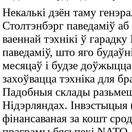
Некалькі дзён таму генэр
Столтэнбэрг паведаміў аб
ваеннай тэхнікі ў гарадку
паведаміў, што яго будаўн
месяцаў і будзе доўжыцца
захоўвацца тэхніка для б
Падобныя склады разьмеш
Нідэрляндах. Інвэстыцыя 
фінансаваная за кошт сро
праграмы бясьпекі NATO.