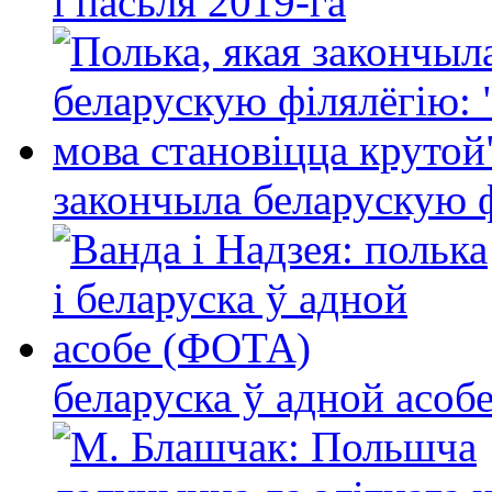
і пасьля 2019-га
закончыла беларускую фі
беларуска ў адной асо