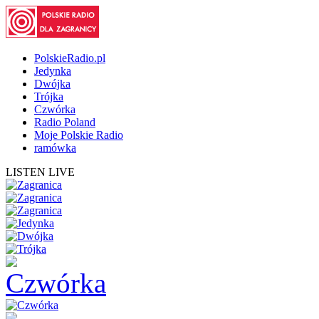
PolskieRadio.pl
Jedynka
Dwójka
Trójka
Czwórka
Radio Poland
Moje Polskie Radio
ramówka
LISTEN LIVE