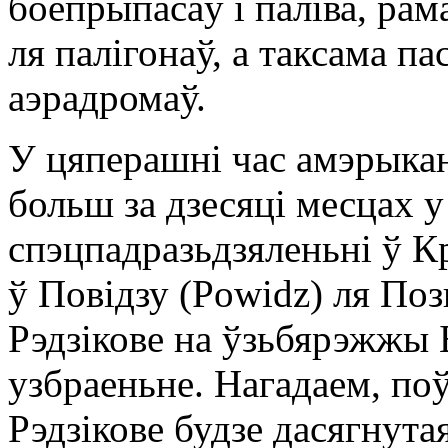
боепрыпасаў і паліва, р
ля палігонаў, а таксама п
аэрадромаў.
У цяперашні час амэрыка
больш зa дзесяці месцах 
спэцпадразьдзяленьні ў К
ў Повідзу (Powidz) ля Поз
Рэдзікове на ўзьбярэжжы 
узбраеньне. Нагадаем, поў
Рэдзікове будзе дасягнутая