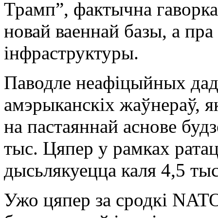
Трамп”, фактычна гаворка 
новай ваеннай базы, а пр
інфраструктуры.
Паводле неафіцыйных дадз
амэрыканскіх жаўнераў, 
на пастаяннай аснове будз
тыс. Цяпер у рамках рата
дысьлякуецца каля 4,5 тыс
Ужо цяпер за сродкі NATO