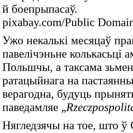
й боепрыпасаў.
pixabay.com/Public Domai
Ужо некалькі месяцаў пр
павелічэньне колькасьці 
Польшчы, а таксама зьмен
ратацыйнага на пастаянны.
верагодна, будуць прыняты
паведамляе „
Rzeczpospolit
Нягледзячы на тое, што ў