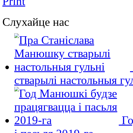
Print
Слухайце нас
стварылі настольныя гу
Го