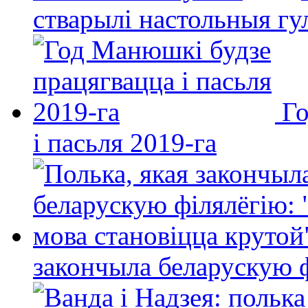
стварылі настольныя гу
Го
і пасьля 2019-га
закончыла беларускую фі