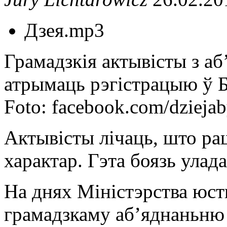
Дзея.mp3
Грамадзкія актывісты з аб
атрымаць рэгістрацыю ў Б
Foto: facebook.com/dziejab
Актывісты лічаць, што ра
характар. Гэта боязь улад
На днях Міністэрства юст
грамадзкаму аб’яднаньню 