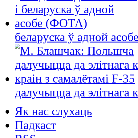
беларуска ў адной асо
далучыцца да элітнага ко
Як нас слухаць
Падкаст