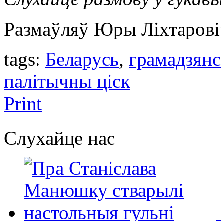
Размаўляў Юры Ліхтарові
tags:
Беларусь
,
грамадзянс
палітычны ціск
Print
Слухайце нас