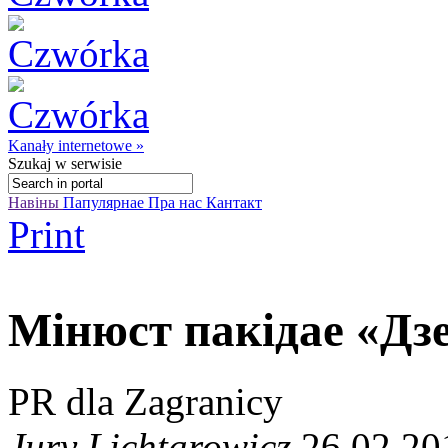
Kanały internetowe »
Szukaj
w serwisie
Навіны
Папулярнае
Пра нас
Кантакт
Print
Мінюст пакідае «Дз
PR dla Zagranicy
Jury Lichtarowicz
26.02.20