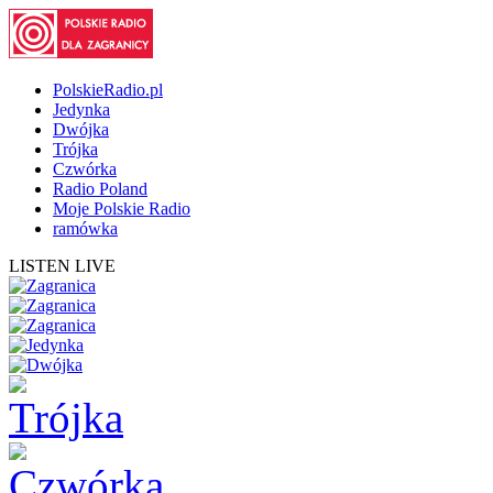
PolskieRadio.pl
Jedynka
Dwójka
Trójka
Czwórka
Radio Poland
Moje Polskie Radio
ramówka
LISTEN LIVE