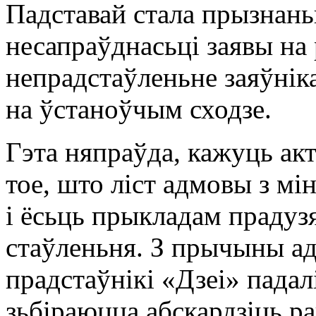
Падставай стала прызнань
несапраўднасьці заявы на
непрадстаўленьне заяўнік
на ўстаноўчым сходзе.
Гэта няпраўда, кажуць ак
тое, што ліст адмовы з мі
і ёсьць прыкладам прадуз
стаўленьня. З прычыны ад
прадстаўнікі «Дзеі» пада
зьбіраюцца абскардзіць 