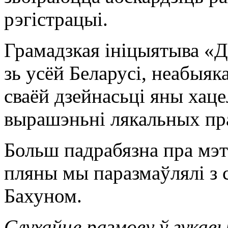
рэгістрацыі.
Грамадзкая ініцыятыва «Д
зь усёй Беларусі, неабыяк
сваёй дзейнасьці яны хаце
вырашэньні лякальных пр
Больш падрабязна пра мэ
пляны мы паразмаўлялі з
Бахуном.
Слухайце размову ў гукав