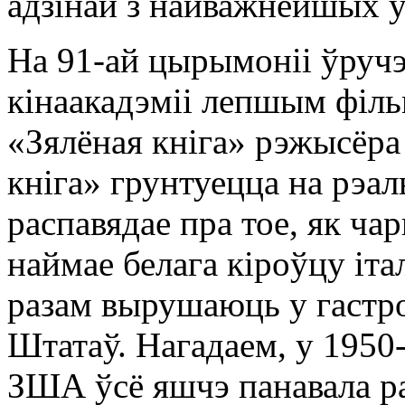
адзінай з найважнейшых у
На 91-ай цырымоніі ўруч
кінаакадэміі лепшым філь
«Зялёная кніга» рэжысёра
кніга» грунтуецца на рэал
распавядае пра тое, як ча
наймае белага кіроўцу іт
разам вырушаюць у гастро
Штатаў. Нагадаем, у 1950
ЗША ўсё яшчэ панавала рас