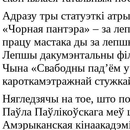
Адразу тры статуэткі атр
«Чорная пантэра» – за ле
працу мастака ды за лепш
Лепшы дакумэнтальны філ
Чына «Свабодны пад’ём у 
кароткамэтражнай стужкай
Нягледзячы на тое, што п
Паўла Паўлікоўскага меў 
Амэрыканская кінаакадэмі