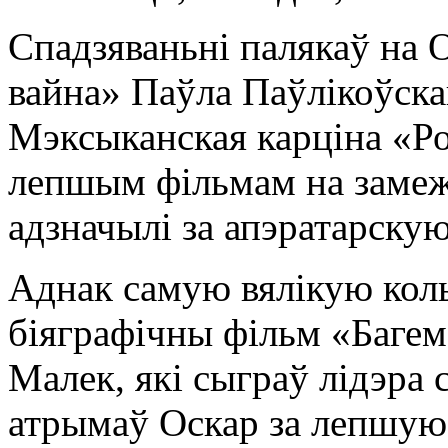
Спадзяваньні палякаў на 
вайна» Паўла Паўлікоўска
Мэксыканская карціна «Р
лепшым фільмам на замежн
адзначылі за апэратарску
Аднак самую вялікую кол
біяграфічны фільм «Багем
Малек, які сыграў лідэра 
атрымаў Оскар за лепшую