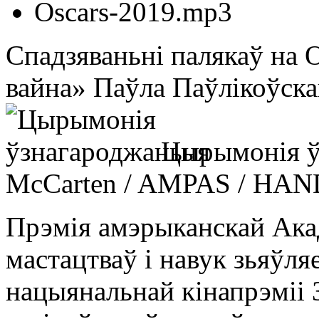
Oscars-2019.mp3
Спадзяваньні палякаў на 
вайна» Паўла Паўлікоўска
Цырымонія ў
McCarten / AMPAS / HA
Прэмія амэрыканскай Ака
мастацтваў і навук зьяўл
нацыянальнай кінапрэміі 