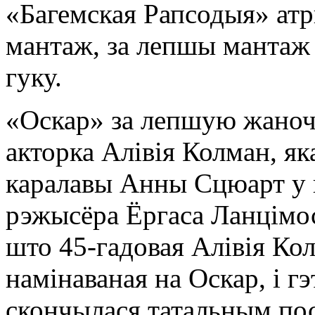
«Багемская Рапсодыя» атр
мантаж, за лепшы мантаж г
гуку.
«Оскар» за лепшую жаноч
акторка Алівія Колман, як
каралавы Анны Сцюарт у 
рэжысёра Ёргаса Ланцімос
што 45-гадовая Алівія К
намінаваная на Оскар, і г
скончылася татальным по