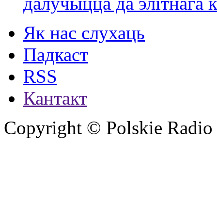
далучыцца да элітнага ко
Як нас слухаць
Падкаст
RSS
Кантакт
Copyright © Polskie Radio