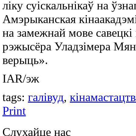
ліку суіскальнікаў на ўзна
Амэрыканская кінаакадэм
на замежнай мове савецк
рэжысёра Уладзімера Мян
верыць».
IAR/эж
tags:
галівуд
,
кінамастацтв
Print
Слухайце нас