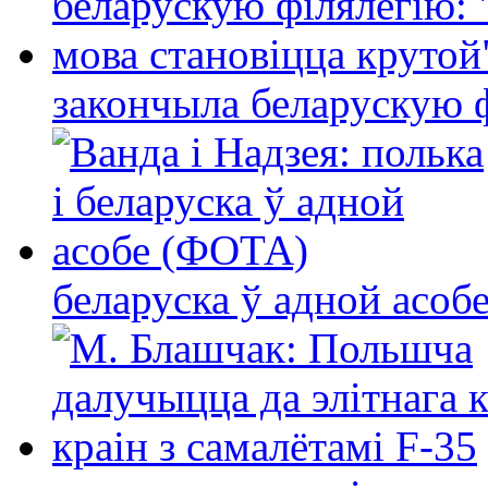
закончыла беларускую фі
беларуска ў адной асо