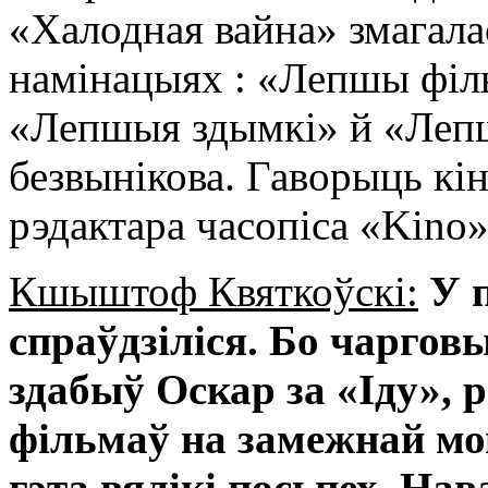
«Халодная вайна» змагала
намінацыях : «Лепшы філ
«Лепшыя здымкі» й «Леп
безвынікова. Гаворыць кін
рэдактара часопіса «Kin
Кшыштоф Квяткоўскі:
У 
спраўдзіліся. Бо чаргов
здабыў Оскар за «Іду», р
фільмаў на замежнай мов
гэта вялікі посьпех. На