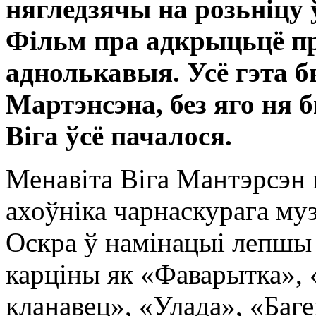
нягледзячы на розьніцу 
Фільм пра адкрыцьцё п
аднолькавыя. Усё гэта 
Мартэнсэна, без яго ня 
Віга ўсё пачалося.
Менавіта Віга Мантэрсэн
ахоўніка чарнаскурага му
Оскра ў намінацыі лепшы
карціны як «Фаварытка»,
кланавец», «Улада», «Баг