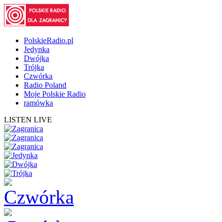
PolskieRadio.pl
Jedynka
Dwójka
Trójka
Czwórka
Radio Poland
Moje Polskie Radio
ramówka
LISTEN LIVE