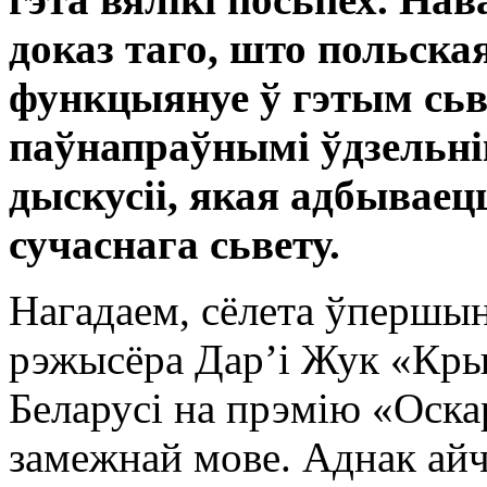
доказ таго, што польска
функцыянуе ў гэтым сьв
паўнапраўнымі ўдзельні
дыскусіі, якая адбываец
сучаснага сьвету.
Нагадаем, сёлета ўпершын
рэжысёра Дар’і Жук «Кр
Беларусі на прэмію «Оска
замежнай мове. Аднак ай