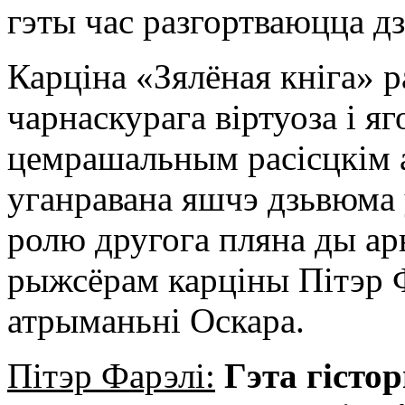
гэты час разгортваюцца дз
Карціна «Зялёная кніга» 
чарнаскурага віртуоза і яг
цемрашальным расісцкім а
уганравана яшчэ дзьвюма
ролю другога пляна ды ар
рыжсёрам карціны Пітэр Ф
атрыманьні Оскара.
Пітэр Фарэлі:
Гэта гісто