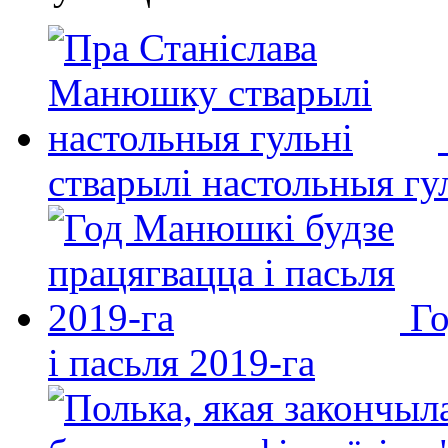
стварылі настольныя гу
Го
і пасьля 2019-га