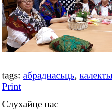
tags:
абраднасьць
,
калекты
Print
Слухайце нас