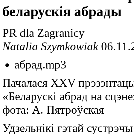
беларускія абрады
PR dla Zagranicy
Natalia Szymkowiak
06.11.
абрад.mp3
Пачалася ХХV прэзэнтацы
«Беларускі абрад на сцэне
фота: A. Пятроўская
Удзельнікі гэтай сустрэчы