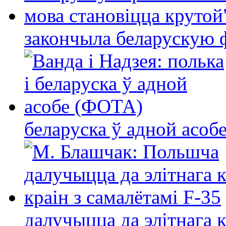
закончыла беларускую фі
беларуска ў адной асо
далучыцца да элітнага ко