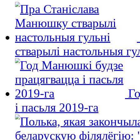
стварылі настольныя гу
Го
і пасьля 2019-га