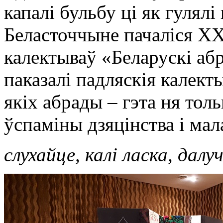
капалі бульбу ці як гулялі
Беласточчыне пачаліся Х
калектываў «Беларускі абр
паказалі падляскія калект
якіх абрады – гэта ня толь
ўспаміны дзяцінства і мал
слухайце, калі ласка, дал