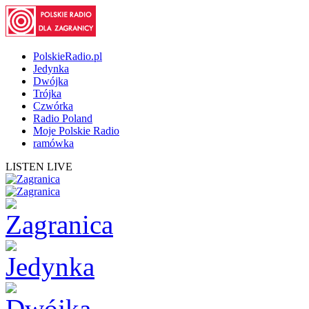
PolskieRadio.pl
Jedynka
Dwójka
Trójka
Czwórka
Radio Poland
Moje Polskie Radio
ramówka
LISTEN LIVE