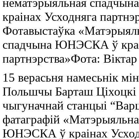
Фотавыстаўка «Матэрыяль
спадчына ЮНЭСКА ў краі
партнэрства»
Фота: Віктар
15 верасьня намесьнік мі
Польшчы Барташ Ціхоцкі 
чыгуначнай станцыі “Вар
фатаграфій «Матэрыяльна
ЮНЭСКА ў краінах Усходн