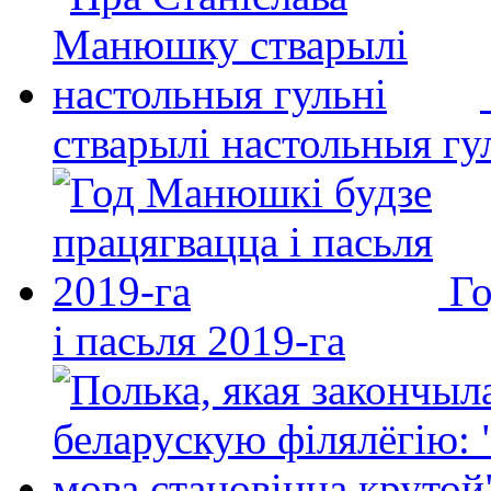
стварылі настольныя гу
Го
і пасьля 2019-га