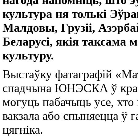
культура ня толькі Эўрап
Малдовы, Грузіі, Азэрба
Беларусі, якія таксама
культуру.
Выстаўку фатаграфій «Ма
спадчына ЮНЭСКА ў краін
могуць пабачыць усе, хто
вакзала або спыняецца ў г
цягніка.