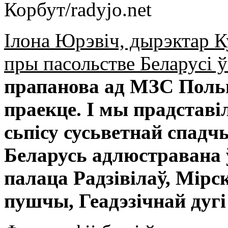
Корбут/radyjo.net
Ілона Юрэвіч, дырэктар К
пры пасольстве Беларусі 
прапанова ад МЗС Поль
праекце. І мы прадставі
сьпісу сусьветнай спа
Беларусь адлюстравана 
палаца Радзівілаў, Мірс
пушчы, Геадэзічнай дугі