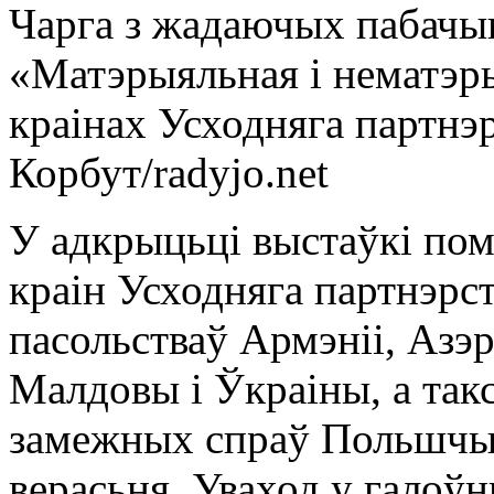
Чарга з жадаючых пабачы
«Матэрыяльная і нематэ
краінах Усходняга партнэр
Корбут/radyjo.net
У адкрыцьці выстаўкі пом
краін Усходняга партнэрст
пасольстваў Армэніі, Азэр
Малдовы і Ўкраіны, а так
замежных спраў Польшчы.
верасьня. Уваход у галоў