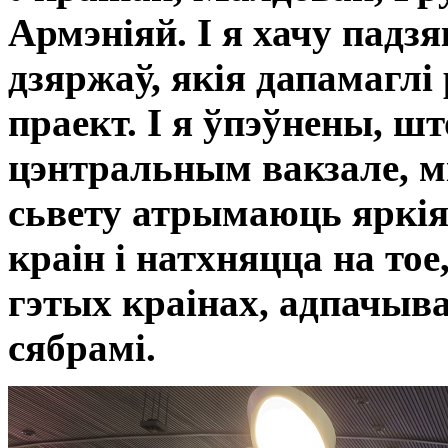
Армэніяй. І я хачу падз
дзяржаў, якія дапамаглі
праект. І я ўпэўнены, шт
цэнтральным вакзале, м
сьвету атрымаюць яркія
краін і натхняцца на тое
гэтых краінах, адпачыва
сябрамі.