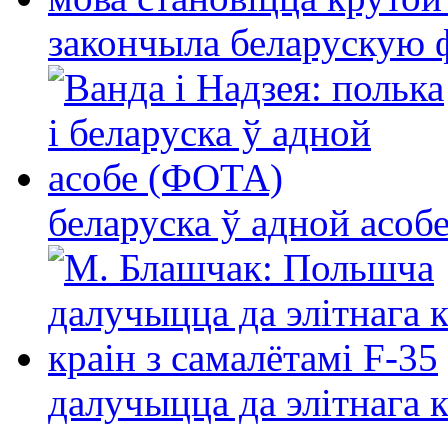
закончыла беларускую фі
беларуска ў адной асо
далучыцца да элітнага ко