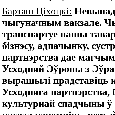
Барташ Ціхоцкі:
Невыпадк
чыгуначным вакзале. Чы
транспартуе нашы тавар
бізнэсу, адпачынку, суст
партнэрства дае магчым
Усходняй Эўропы з Эўра
вырашылі прадставіць 
Усходняга партнэрства, 
культурнай спадчыны ў Э
нагода напомніць, што э