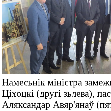
Намесьнік міністра заме
Ціхоцкі (другі зьлева), п
Аляксандар Авяр'янаў (пят