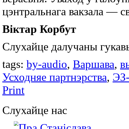
цэнтральнага вакзала — с
Віктар Корбут
Слухайце далучаны гукав
tags:
by-audio
,
Варшава
,
в
Усходняе партнэрства
,
ЭЗ-
Print
Слухайце нас