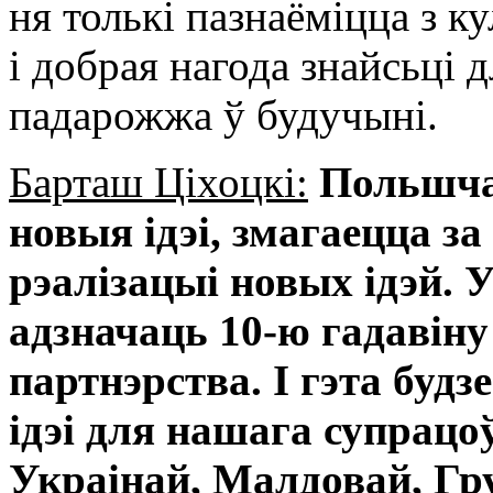
ня толькі пазнаёміцца з к
і добрая нагода знайсьці 
падарожжа ў будучыні.
Барташ Ціхоцкі:
Польшча
новыя ідэі, змагаецца з
рэалізацыі новых ідэй. 
адзначаць 10-ю гадавін
партнэрства. І гэта будз
ідэі для нашага супрацо
Украінай, Малдовай, Гр