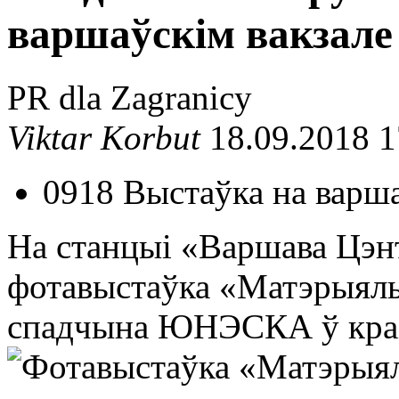
варшаўскім вакзале
PR dla Zagranicy
Viktar Korbut
18.09.2018 1
0918 Выстаўка на варша
На станцыі «Варшава Цэн
фотавыстаўка «Матэрыяль
спадчына ЮНЭСКА ў краін