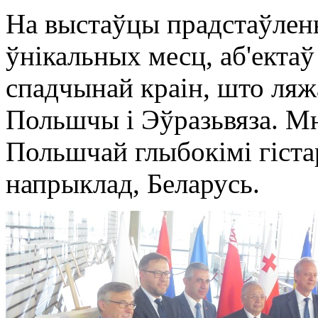
На выстаўцы прадстаўлен
ўнікальных месц, аб'ектаў
спадчынай краін, што ляж
Польшчы і Эўразьвяза. Мно
Польшчай глыбокімі гіста
напрыклад, Беларусь.