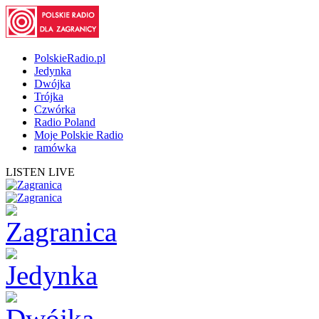
PolskieRadio.pl
Jedynka
Dwójka
Trójka
Czwórka
Radio Poland
Moje Polskie Radio
ramówka
LISTEN LIVE