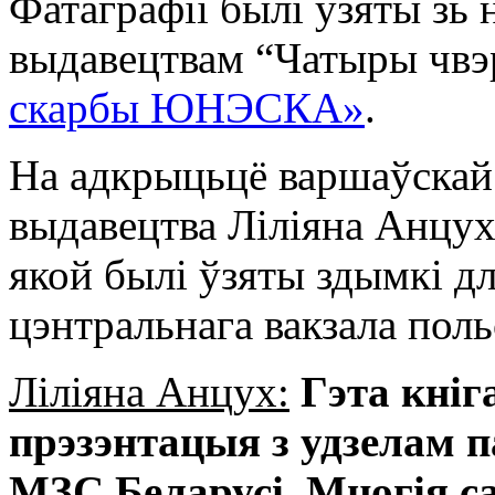
Фатаграфіі былі ўзяты зь
выдавецтвам “Чатыры чвэ
скарбы ЮНЭСКА»
.
На адкрыцьцё варшаўскай
выдавецтва Ліліяна Анцух, 
якой былі ўзяты здымкі дл
цэнтральнага вакзала поль
Ліліяна Анцух:
Гэта кніг
прэзэнтацыя з удзелам п
МЗС Беларусі. Многія с