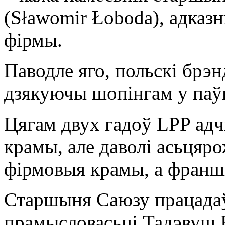
(Sławomir Łoboda), адказн
фірмы.
Паводле яго, польскі брэ
дзякуючы шопінгам у паў
Цягам двух гадоў LPP адч
крамы, але даволі асьцяро
фірмовыя крамы, а франш
Старшыня Саюзу працада
прамысловасьці Тадэвуш 