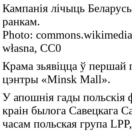
Кампанія лічыць Беларусь
ранкам.
Photo: commons.wikimedia.
własna, CC0
Крама зьявіцца ў першай 
цэнтры «Minsk Mall».
У апошнія гады польскія 
краін былога Савецкага Са
часам польская група LPP,