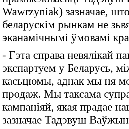
Wawrzyniak) зазначае, што
беларускім рынкам не зьвя
эканамічнымі ўмовамі кра
- Гэта справа невялікай п
экспартуем у Беларусь, м
касьцюмы, аднак мы ня мо
продаж. Мы таксама супра
кампаніяй, якая прадае н
зазначае Тадэвуш Ваўжын