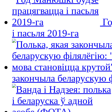
Го
і пасьля 2019-га
закончыла беларускую фі