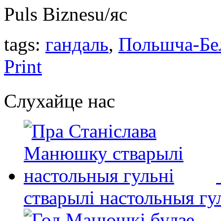
Puls Biznesu/яс
tags:
гандаль
,
Польшчa-Бе
Print
Слухайце нас
стварылі настольныя гу