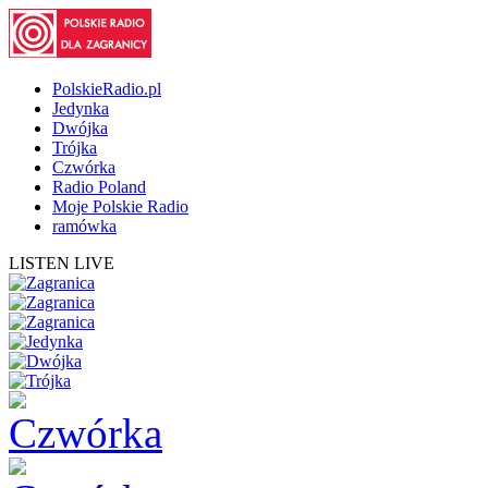
PolskieRadio.pl
Jedynka
Dwójka
Trójka
Czwórka
Radio Poland
Moje Polskie Radio
ramówka
LISTEN LIVE