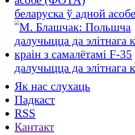
беларуска ў адной асо
далучыцца да элітнага ко
Як нас слухаць
Падкаст
RSS
Кантакт