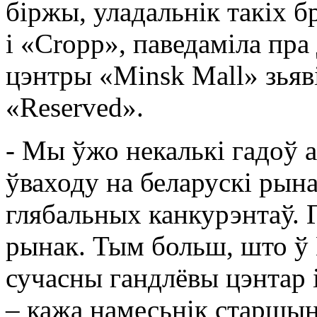
біржы, уладальнік такіх б
і «Cropp», паведаміла пра
цэнтры «Minsk Mall» зьяв
«Reserved».
- Мы ўжо некалькі гадоў 
ўваходу на беларускі рын
глябальных канкурэнтаў. 
рынак. Тым больш, што ў
сучасны гандлёвы цэнтар 
– кажа намесьнік старшын