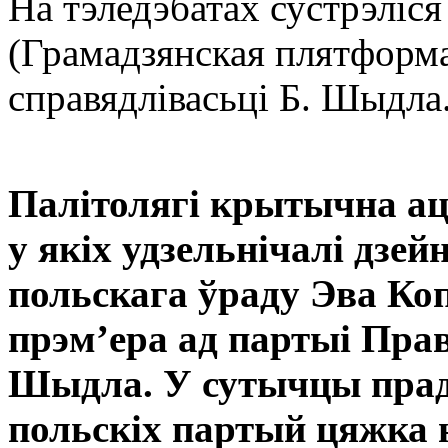
На тэледэбатах сустрэліся
(Грамадзянская плятформа
справядлівасьці Б. Шыдла
Палітолягі крытычна а
у якіх удзельнічалі дзей
польскага ўраду Эва Коп
прэм’ера ад партыі Прав
Шыдла.
У сутычцы пра
польскіх партый цяжка 