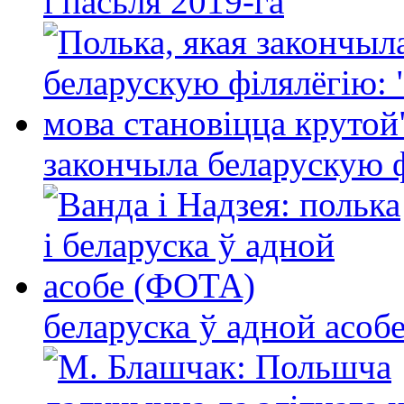
і пасьля 2019-га
закончыла беларускую фі
беларуска ў адной асо