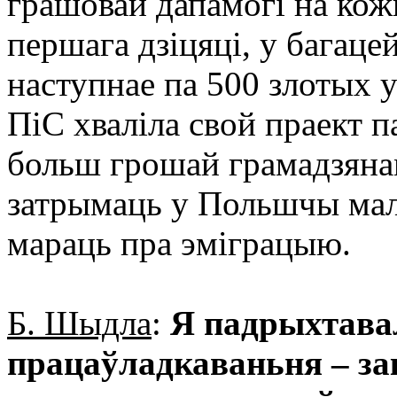
грашовай дапамогі на кожн
першага дзіцяці, у багаце
наступнае па 500 злотых 
ПіС хваліла свой праект п
больш грошай грамадзянам 
затрымаць у Польшчы мала
мараць пра эміграцыю.
Б. Шыдла
:
Я падрыхтава
працаўладкаваньня – зак