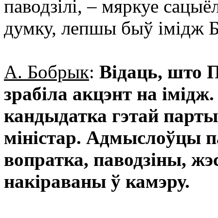
паводзілі, – мяркуе сацы
думку, лепшы быў імідж 
А. Бобрык
:
Відаць, што 
зрабіла акцэнт на імідж
кандыдатка гэтай парты
міністар. Адмыслоўцы па
вопратка, паводзіны, ж
накіраваны ў камэру.