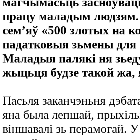
магчымасьць засноўваць
працу маладым людзям.
сем’яў «500 злотых на к
падатковыя зьмены для
Маладыя палякі ня зьеду
жыцьця будзе такой жа, 
Пасьля заканчэньня дэбат
яна была лепшай, прыхільн
віншавалі зь перамогай. У