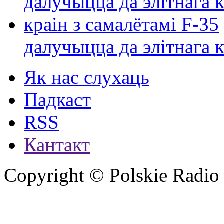
далучыцца да элітнага ко
Як нас слухаць
Падкаст
RSS
Кантакт
Copyright © Polskie Radio