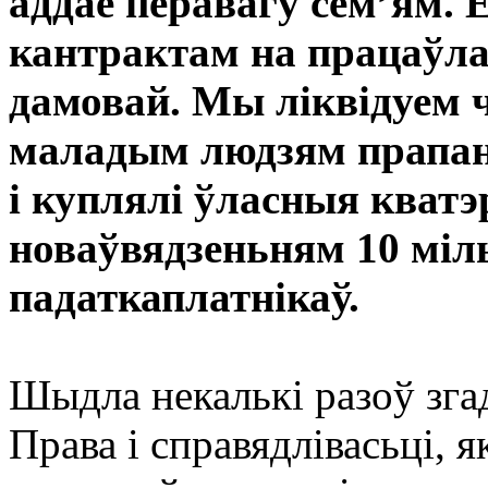
аддае перавагу сем’ям. 
кантрактам на працаўла
дамовай. Мы ліквідуем 
маладым людзям прапан
і куплялі ўласныя ква
новаўвядзеньням 10 міл
падаткаплатнікаў.
Шыдла некалькі разоў зг
Права і справядлівасьці, 