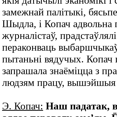
якія датычылі эканомікі 
замежнай палітыкі, бясьпе
Шыдла, і Копач адвольна 
журналістаў, прадстаўлялі
пераконваць выбаршчыкаў, 
пытаньні вядучых. Копач 
запрашала знаёміцца з пра
людзям працу, вышэйшыя 
Э. Копач:
Наш падатак, в