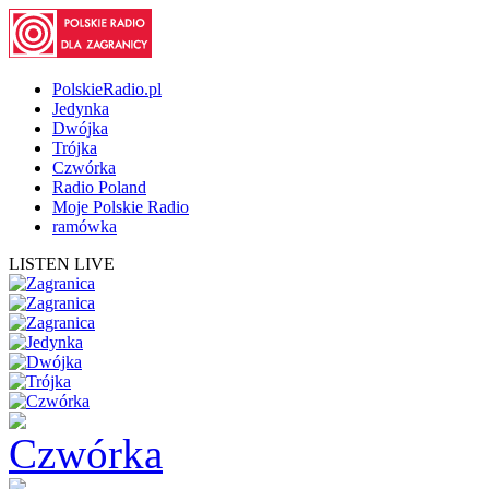
PolskieRadio.pl
Jedynka
Dwójka
Trójka
Czwórka
Radio Poland
Moje Polskie Radio
ramówka
LISTEN LIVE