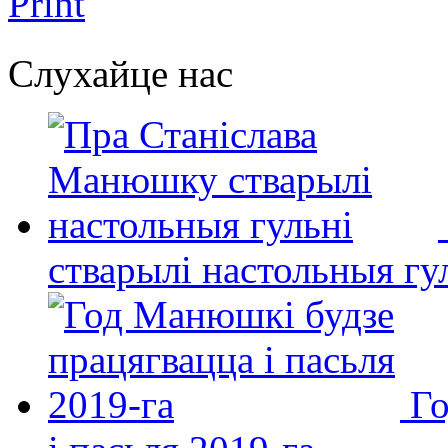
Print
Слухайце нас
стварылі настольныя гу
Го