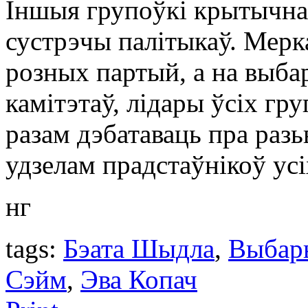
Іншыя групоўкі крытычна
сустрэчы палітыкаў. Мерк
розных партый, а на выба
камітэтаў, лідары ўсіх гр
разам дэбатаваць пра разь
удзелам прадстаўнікоў ус
нг
tags:
Бэата Шыдла
,
Выбар
Сэйм
,
Эва Копач