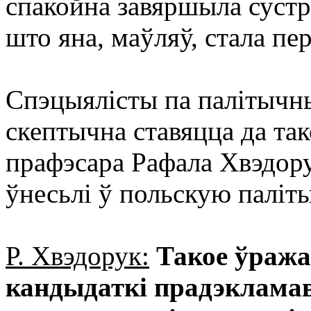
спакойна завяршыла сустрэ
што яна, маўляў, стала пе
Спэцыялісты па палітычны
скептычна ставяцца да так
прафэсара Рафала Хвэдору
ўнесьлі ў польскую паліты
Р. Хвэдорук:
Такое ўража
кандыдаткі прадэкламав