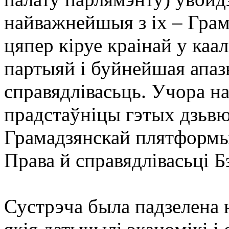
найважнейшыя з іх – Грам
цяпер кіруе краінай у каа
партыяй і буйнейшая апаз
справядлівасьць. Учора н
прадстаўніцы гэтых дзьв
Грамадзянскай плятформы
Права й справядлівасьці 
Сустрэча была падзелена 