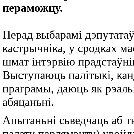
пераможцу.
Перад выбарамі дэпутатаў
кастрычніка, у сродках м
шмат інтэрвію прадстаўні
Выступаюць палітыкі, ка
праграмы, даюць як рэальн
абяцаньні.
Апытаньні сьведчаць аб 
палату парлямэнту) увойдз