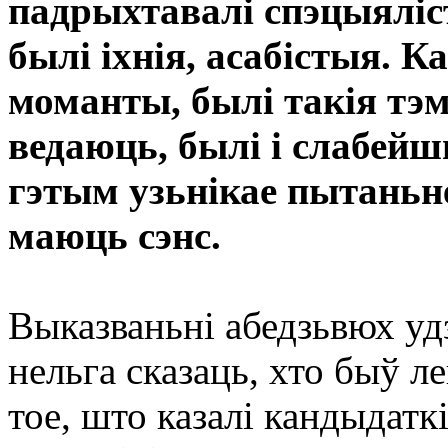
падрыхтавалі спэцыяліс
былі іхнія, асабістыя. 
моманты, былі такія тэм
ведаюць, былі і слабей
гэтым узьнікае пытаньне
маюць сэнс.
Выказваньні абедзьвюх уд
нельга сказаць, хто быў 
тое, што казалі кандыдаткі