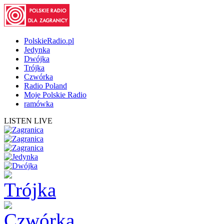
PolskieRadio.pl
Jedynka
Dwójka
Trójka
Czwórka
Radio Poland
Moje Polskie Radio
ramówka
LISTEN LIVE