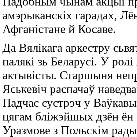
Падобным чынам акцыі пр
амэрыканскіх гарадах, Лёнд
Афганістане й Косаве.
Да Вялікага аркестру сьвя
палякі зь Беларусі. У ролі
актывісты. Старшыня неп
Яськевіч распачаў наведв
Падчас сустрэч у Ваўкавыс
цягам бліжэйшых дзён ён 
Уразмове з Польскім рад