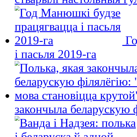
Го
і пасьля 2019-га
закончыла беларускую фі