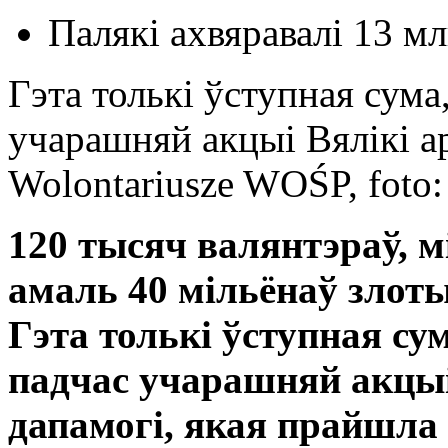
Палякі ахвяравалі 13 мл
Гэта толькі ўступная сума
учарашняй акцыі Вялікі а
Wolontariusze WOŚP, fot
120 тысяч валянтэраў, м
амаль 40 мільёнаў злоты
Гэта толькі ўступная су
падчас учарашняй акцыі
дапамогі, якая прайшл