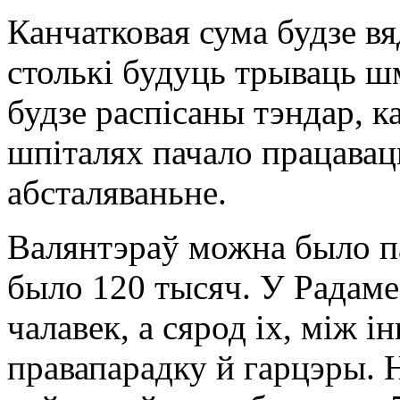
Канчатковая сума будзе в
столькі будуць трываць ш
будзе распісаны тэндар, к
шпіталях пачало працавац
абсталяваньне.
Валянтэраў можна было п
было 120 тысяч. У Радаме 
чалавек, а сярод іх, між
правапарадку й гарцэры. 