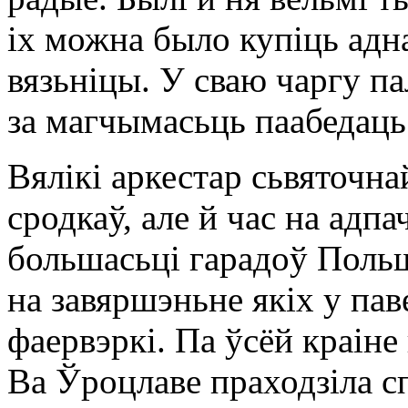
іх можна было купіць адн
вязьніцы. У сваю чаргу па
за магчымасьць паабедаць 
Вялікі аркестар сьвяточнай
сродкаў, але й час на адп
большасьці гарадоў Поль
на завяршэньне якіх у па
фаервэркі. Па ўсёй краіне
Ва Ўроцлаве праходзіла с