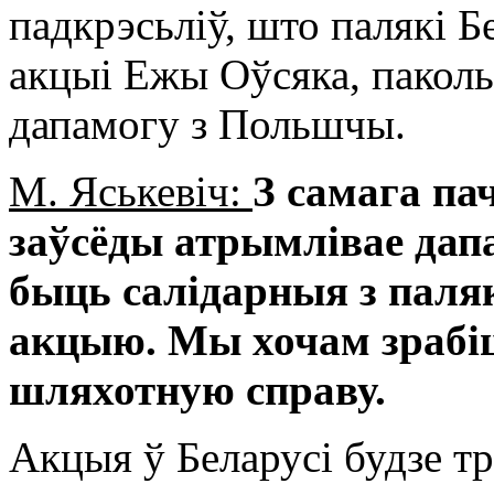
падкрэсьліў, што палякі 
акцыі Ежы Оўсяка, паколь
дапамогу з Польшчы.
М. Яськевіч:
З самага па
заўсёды атрымлівае дап
быць салідарныя з паляк
акцыю. Мы хочам зрабіц
шляхотную справу.
Акцыя ў Беларусі будзе тр