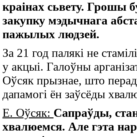
краінах сьвету. Грошы 
закупку мэдычнага абст
пажылых людзей.
За 21 год палякі не стамі
у акцыі. Галоўны арганіз
Оўсяк прызнае, што перад
дапамогі ён заўсёды хвал
Е. Оўсяк:
Сапраўды, ста
хвалюемся. Але гэта на