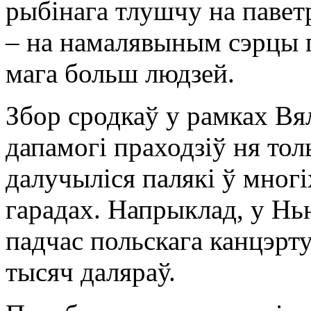
рыбінага тлушчу на павет
– на намалявыным сэрцы п
мага больш людзей.
Збор сродкаў у рамках Вял
дапамогі праходзіў ня то
далучыліся палякі ў многі
гарадах. Напрыклад, у Н
падчас польскага канцэрт
тысяч даляраў.