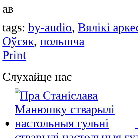
ав
tags:
by-audio
,
Вялікі арке
Оўсяк
,
польшча
Print
Слухайце нас
стварылі настольныя гу