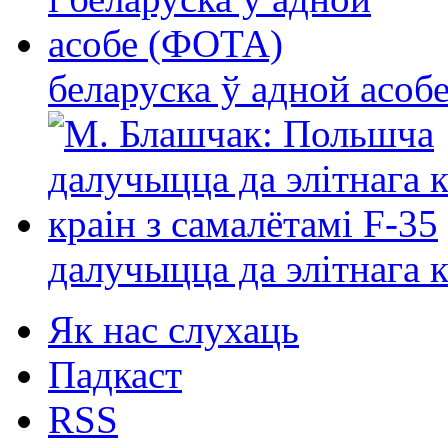
беларуска ў адной асо
далучыцца да элітнага ко
Як нас слухаць
Падкаст
RSS