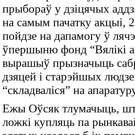
прыбораў у дзіцячых аддз
на самым пачатку акцыі, 2
пойдзе на дапамогу ў ляч
ўпершыню фонд “Вялікі ар
вырашыў прызначыць саб
дзяцей і старэйшых людзе
“складваліся” на апарату
Ежы Оўсяк тлумачыць, шт
ложкі купляць па рынкавай