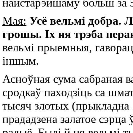
найстарэйшаму больш за 
Мая:
Усё вельмі добра. 
грошы. Іх ня трэба пер
вельмі прыемныя, гаворац
іншым.
Асноўная сума сабраная в
сродкаў паходзіць са шмат
тысяч злотых (прыкладна 
прададзена залатое сэрца
радыё. Былі й ня вельмі 