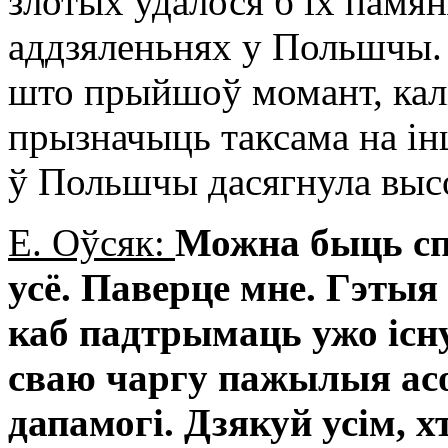
злотых удалося б іх памя
аддзяленьнях у Польшчы. 
што прыйшоў момант, кал
прызначыць таксама на ін
ў Польшчы дасягнула выс
Е. Оўсяк:
Можна быць сп
усё. Паверце мне. Гэтыя
каб падтрымаць ужо існ
сваю чаргу пажылыя ас
дапамогі. Дзякуй усім, х