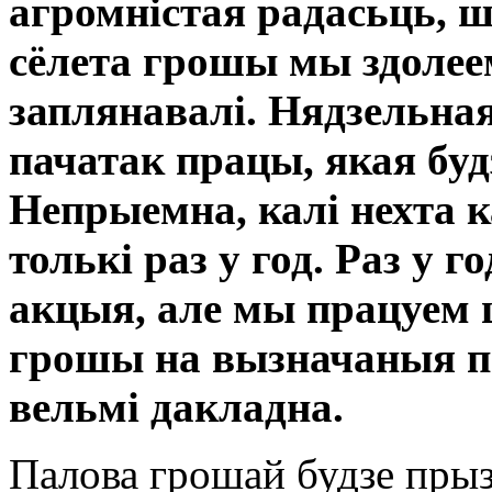
агромністая радасьць, ш
сёлета грошы мы здолеем
заплянавалі. Нядзельная
пачатак працы, якая будз
Непрыемна, калі нехта 
толькі раз у год. Раз у г
акцыя, але мы працуем ц
грошы на вызначаныя па
вельмі дакладна.
Палова грошай будзе прыз